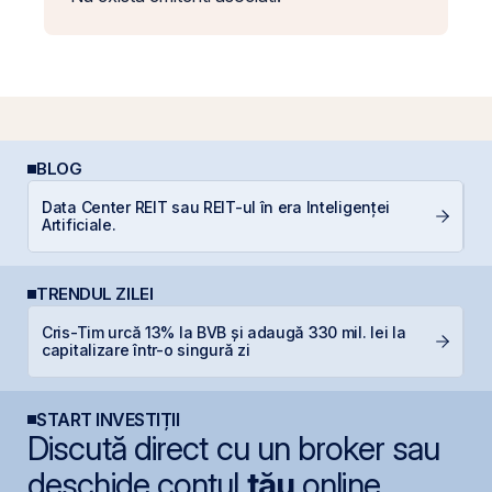
BLOG
Data Center REIT sau REIT-ul în era Inteligenței
C
Artificiale.
TRENDUL ZILEI
Cris-Tim urcă 13% la BVB și adaugă 330 mil. lei la
H
capitalizare într-o singură zi
mi
START INVESTIȚII
Discută direct cu un broker sau
deschide contul
tău
online.