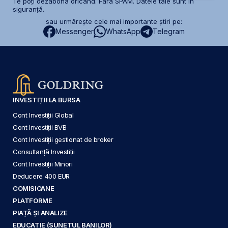
Te poți dezabona oricând. Fără SPAM. Datele tale sunt în
siguranță.
sau urmărește cele mai importante știri pe:
Messenger
WhatsApp
Telegram
INVESTIȚII LA BURSA
Cont Investiții Global
Cont Investiții BVB
Cont Investiții gestionat de broker
Consultanță Investiții
Cont Investiții Minori
Deducere 400 EUR
COMISIOANE
PLATFORME
PIAȚĂ ȘI ANALIZE
EDUCAȚIE (SUNETUL BANILOR)