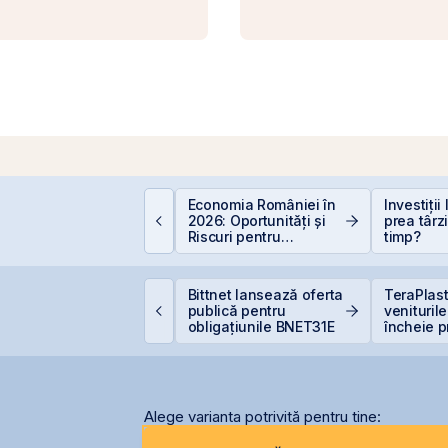
Economia României în
Investiții
EIT-urile agricole și
2026: Oportunități și
prea târz
EIT-urile forestier
Riscuri pentru
timp?
Investitori
oody’s avertizează
Bittnet lansează oferta
TeraPlast
supra presiunilor
publică pentru
venituril
enerate de investițiile
obligațiunile BNET31E
încheie p
ecord în AI
semestru 
de 4 mili
Alege varianta potrivită pentru tine: