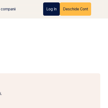
 companii
Log In
Deschide Cont
i.