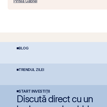
Pintea Gabriel
BLOG
Perspective Economice
Impozitarea
R
2026: De la Exuberanța
câștigurilor la bursă
R
AI la Noua Ordine Geo-
Economică
TRENDUL ZILEI
BVB corectează ușor,
BVB încheie prima
M
dar BET rămâne la
jumătate din 2026 cu
a
+47,6% de la începutul
BET +33% și
g
anului
capitalizare record
r
START INVESTIȚII
Discută direct cu un