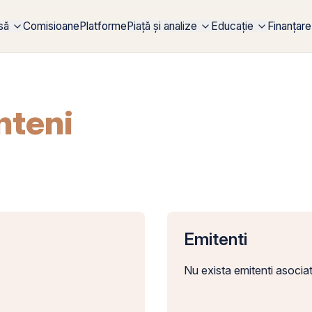
rsă
Comisioane
Platforme
Piață și analize
Educație
Finanțare
nteni
Emitenti
Nu exista emitenti asociat