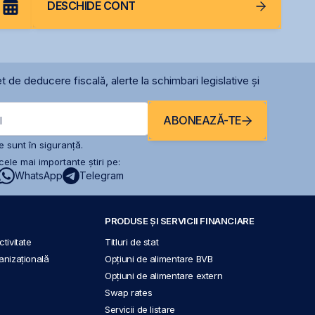
DESCHIDE CONT
t de deducere fiscală, alerte la schimbari legislative și
ABONEAZĂ-TE
l
 sunt în siguranță.
ele mai importante știri pe:
WhatsApp
Telegram
PRODUSE ȘI SERVICII FINANCIARE
tivitate
Titluri de stat
anizațională
Opțiuni de alimentare BVB
Opțiuni de alimentare extern
Swap rates
Servicii de listare