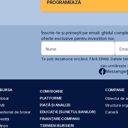
PROGRAMEAZĂ
Înscrie-te și primești pe email: ghidul comple
oferte exclusive pentru investitori noi.
Nume
Emai
Te poți dezabona oricând. Fără SPAM. Datele tale
sau urmărește c
Messenger
A BURSA
COMPANIE
COMISIOANE
PLATFORME
Global
Obiectul de ac
PIAȚĂ ȘI ANALIZE
BVB
Structura org
EDUCAȚIE (SUNETUL BANILOR)
 gestionat de broker
Carieră
FINANȚARE COMPANII
stiții
TERMENI BURSIERI
Minori