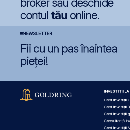
broker sau deschide
contul
tău
online.
NEWSLETTER
Fii cu un pas înaintea
pieței!
INVESTIȚII L
Cont Investiții 
Cont Investiții 
Cont Investiții
Consultanță Inve
Cont Investiții 