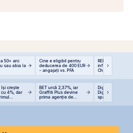
 la 50+ ani:
Cine e eligibil pentru
REIT-urile de
iu sau abia la
deducerea de 400 EUR
infrastructură din
- angajați vs. PFA
China - să copie
la cel ce copiază?
 își crește
BET urcă 2,37%, iar
Digi pregătește li
e cu 4%, dar
Graffiti Plus devine
Digi Spain pe bur
rimul
prima agenție de
spaniole
cu o pierdere
comunicare listată la
oane de lei
BVB