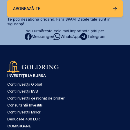
ABONEAZĂ-TE
Te poți dezabona oricând. Fără SPAM. Datele tale sunt în
siguranță.
sau urmărește cele mai importante știri pe:
Messenger
WhatsApp
Telegram
INVESTIȚII LA BURSA
Cont Investiții Global
Cont Investiții BVB
Cont Investiții gestionat de broker
Consultanță Investiții
Cont Investiții Minori
Deducere 400 EUR
COMISIOANE