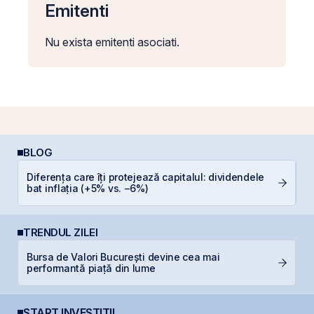
Emitenti
Nu exista emitenti asociati.
BLOG
P
Diferența care îți protejează capitalul: dividendele
a
bat inflația (+5% vs. −6%)
s
TRENDUL ZILEI
Bursa de Valori București devine cea mai
B
performantă piață din lume
d
START INVESTIȚII