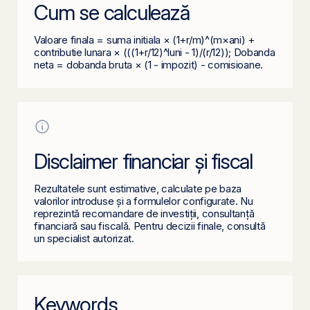
Cum se calculează
Valoare finala = suma initiala × (1+r/m)^(m×ani) +
contributie lunara × (((1+r/12)^luni - 1)/(r/12)); Dobanda
neta = dobanda bruta × (1 - impozit) - comisioane.
Disclaimer financiar și fiscal
Rezultatele sunt estimative, calculate pe baza
valorilor introduse și a formulelor configurate. Nu
reprezintă recomandare de investiții, consultanță
financiară sau fiscală. Pentru decizii finale, consultă
un specialist autorizat.
Keywords