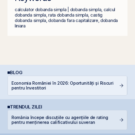
calculator dobanda simpla | dobanda simpla, calcul
dobanda simpla, rata dobanda simpla, castig
dobanda simpla, dobanda fara capitalizare, dobanda
liniara
BLOG
P
Economia României în 2026: Oportunități și Riscuri
a
pentru Investitori
s
TRENDUL ZILEI
România începe discuțiile cu agențiile de rating
B
pentru menținerea calificativului suveran
d