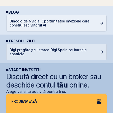
BLOG
R
Dincolo de Nvidia: Oportunitățile invizibile care
d
construiesc viitorul AI
p
TRENDUL ZILEI
Digi pregătește listarea Digi Spain pe bursele
G
spaniole
START INVESTIȚII
Discută direct cu un broker sau
deschide contul
tău
online.
Alege varianta potrivită pentru tine:
PROGRAMEAZĂ