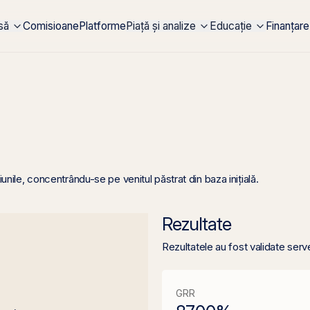
rsă
Comisioane
Platforme
Piață și analize
Educație
Finanțare
iunile, concentrându-se pe venitul păstrat din baza inițială.
Rezultate
Rezultatele au fost validate serv
GRR