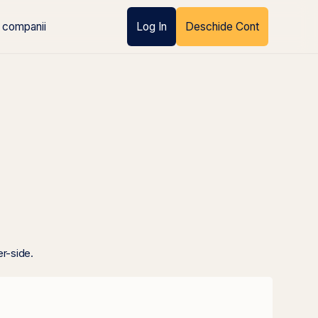
 companii
Log In
Deschide Cont
er-side.