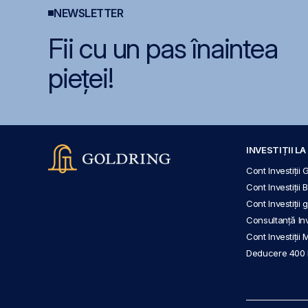
NEWSLETTER
Fii cu un pas înaintea
pieței!
INVESTIȚII L
Cont Investiții 
Cont Investiții 
Cont Investiții
Consultanță Inve
Cont Investiții 
Deducere 400