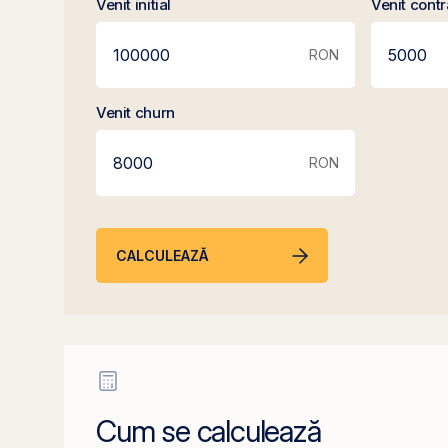
Venit initial
Venit contr
RON
Venit churn
RON
CALCULEAZĂ
Cum se calculează