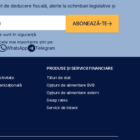
t de deducere fiscală, alerte la schimbari legislative și
ABONEAZĂ-TE
l
 sunt în siguranță.
ele mai importante știri pe:
WhatsApp
Telegram
PRODUSE ȘI SERVICII FINANCIARE
tivitate
Titluri de stat
anizațională
Opțiuni de alimentare BVB
Opțiuni de alimentare extern
Swap rates
Servicii de listare