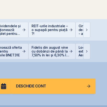
ividendele și
REIT-urile industriale –
Cine e eligibil pe
ționează:
o supapă pentru piață
deducerea de 40
plet pentru
?!
- angajați vs. PFA
i în acțiuni
ansează oferta
Fidelis din august vine
Lockheed Martin
entru
cu dobânzi de până la
extinde cooperar
nile BNET31E
7,50% în lei și 6,30% în
Aerostar și MarcT
euro
pentru mentenan
radarelor AN/TPQ
România
DESCHIDE CONT