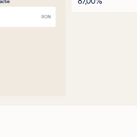
87,00
%
actie
RON