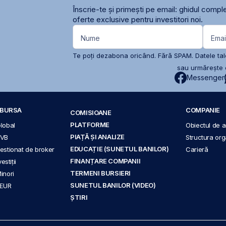
Înscrie-te și primești pe email: ghidul comple
oferte exclusive pentru investitori noi.
Nume
Emai
Te poți dezabona oricând. Fără SPAM. Datele tale
sau urmărește c
Messenger
A BURSA
COMPANIE
COMISIOANE
PLATFORME
Global
Obiectul de ac
PIAȚĂ ȘI ANALIZE
BVB
Structura org
EDUCAȚIE (SUNETUL BANILOR)
 gestionat de broker
Carieră
FINANȚARE COMPANII
stiții
TERMENI BURSIERI
Minori
SUNETUL BANILOR (VIDEO)
 EUR
ȘTIRI