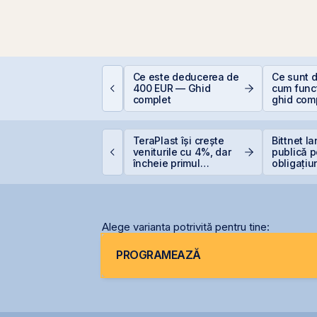
plicații AI în Lumea
Ce este deducerea de
Ce sunt d
eală: 10 Companii
400 EUR — Ghid
cum func
are Transformă
complet
ghid com
ndustriile
investitor
ET atinge un nou
TeraPlast își crește
Bittnet l
axim istoric, susținut
veniturile cu 4%, dar
publică p
e acțiunile Romgaz și
încheie primul
obligațiu
MV Petrom
semestru cu o pierdere
de 4 milioane de lei
Alege varianta potrivită pentru tine:
PROGRAMEAZĂ