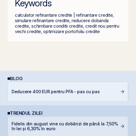
Keywords
calculator refinantare credite | refinantare credite,
simulare refinantare credite, reducere dobanda
credite, schimbare conditii credite, credit nou pentru
vechi credite, optimizare portofoliu credite
BLOG
Deducere 400 EUR pentru PFA - pas cu pas
C
TRENDUL ZILEI
Fidelis din august vine cu dobânzi de până la 7,50%
F
în lei și 6,30% în euro
p