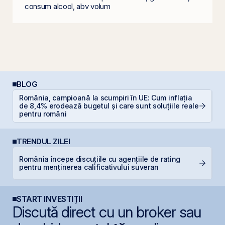
consum alcool, abv volum
BLOG
România, campioană la scumpiri în UE: Cum inflația
de 8,4% erodează bugetul și care sunt soluțiile reale
C
pentru români
TRENDUL ZILEI
România începe discuțiile cu agențiile de rating
B
pentru menținerea calificativului suveran
a
START INVESTIȚII
Discută direct cu un broker sau