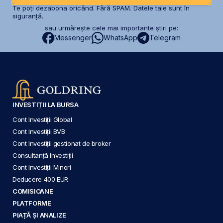
Te poți dezabona oricând. Fără SPAM. Datele tale sunt în
siguranță.
sau urmărește cele mai importante știri pe:
Messenger
WhatsApp
Telegram
INVESTIȚII LA BURSA
Cont Investiții Global
Cont Investiții BVB
Cont Investiții gestionat de broker
Consultanță Investiții
Cont Investiții Minori
Deducere 400 EUR
COMISIOANE
PLATFORME
PIAȚĂ ȘI ANALIZE