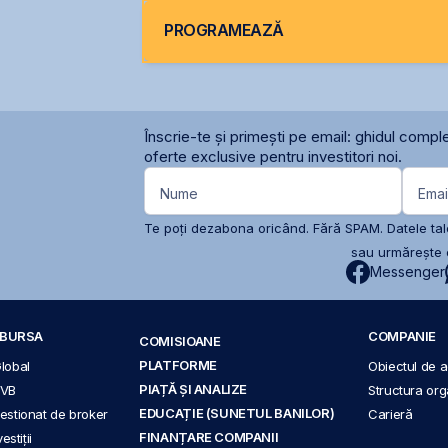
PROGRAMEAZĂ
Înscrie-te și primești pe email: ghidul comple
oferte exclusive pentru investitori noi.
Nume
Emai
Te poți dezabona oricând. Fără SPAM. Datele tale
sau urmărește c
Messenger
A BURSA
COMPANIE
COMISIOANE
PLATFORME
Global
Obiectul de ac
PIAȚĂ ȘI ANALIZE
BVB
Structura org
EDUCAȚIE (SUNETUL BANILOR)
 gestionat de broker
Carieră
FINANȚARE COMPANII
stiții