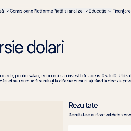
rsă
Comisioane
Platforme
Piață și analize
Educație
Finanțare
sie dolari
onede, pentru salarii, economii sau investiții în această valută. Utilizat
i lei sau euro ar fi rezultați la diferite cursuri, ajutând la decizia priv
Rezultate
Rezultatele au fost validate serv