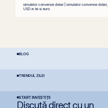
simulator conversie dolari | simulator conversie dola
USD in lei si euro
BLOG
REIT-urile industriale –
D
REIT-urile agricole și
o supapă pentru piață
p
REIT-urile forestier
?!
p
TRENDUL ZILEI
Nuclearelectrica
România începe
F
oprește controlat
discuțiile cu agențiile
c
Unitatea 1 de la
de rating pentru
7
Cernavodă din cauza
menținerea
6
nivelului Dunării
calificativului suveran
START INVESTIȚII
Discută direct cu un