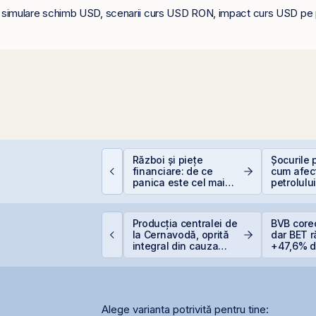
ri, simulare schimb USD, scenarii curs USD RON, impact curs USD pe p
educere 400 EUR
Război și piețe
Șocurile p
entru PFA - pas cu
financiare: de ce
cum afec
as
panica este cel mai
petrolulu
scump sfat
Valori Bu
idelis revine în iulie
Producția centralei de
BVB core
u dobânzi de până la
la Cernavodă, oprită
dar BET 
,55% pentru lei și
integral din cauza
+47,6% de
,20% pentru euro
secetei
anului
Alege varianta potrivită pentru tine: