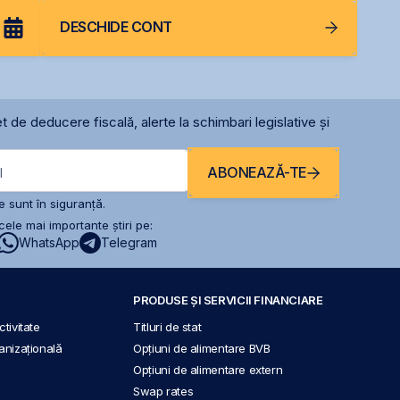
DESCHIDE CONT
t de deducere fiscală, alerte la schimbari legislative și
ABONEAZĂ-TE
l
 sunt în siguranță.
ele mai importante știri pe:
WhatsApp
Telegram
PRODUSE ȘI SERVICII FINANCIARE
tivitate
Titluri de stat
anizațională
Opțiuni de alimentare BVB
Opțiuni de alimentare extern
Swap rates