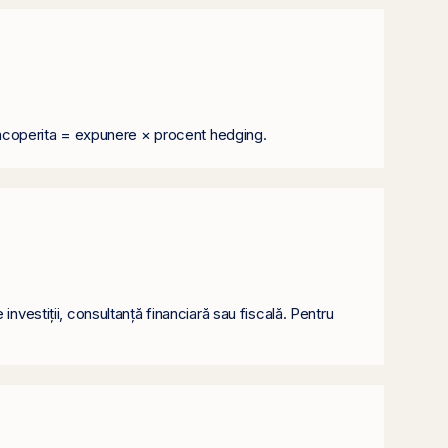
re acoperita = expunere × procent hedging.
nvestiții, consultanță financiară sau fiscală. Pentru