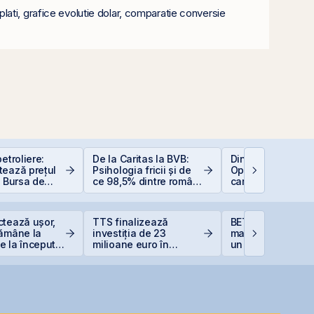
lati, grafice evolutie dolar, comparatie conversie
etroliere:
De la Caritas la BVB:
Dincolo de Nvidia
tează prețul
Psihologia fricii și de
Oportunitățile invi
i Bursa de
ce 98,5% dintre români
care construiesc
curești
evită investițiile la
viitorul AI
bursă
ctează ușor,
TTS finalizează
BET atinge un no
rămâne la
investiția de 23
maxim istoric la B
 la începutul
milioane euro în
un avans de 30,
terminalul Canopus
la începutul anulu
Constanța