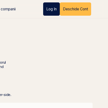
 companii
Log In
Deschide Cont
orul
ind
er-side.