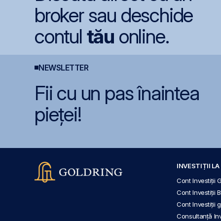
broker sau deschide
contul
tău
online.
NEWSLETTER
Fii cu un pas înaintea
pieței!
INVESTIȚII L
Cont Investiții 
Cont Investiții 
Cont Investiții
Consultanță Inve