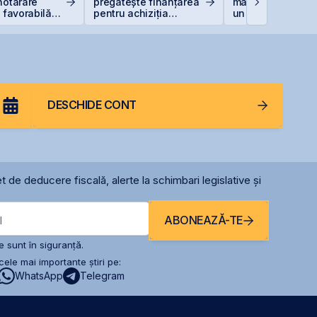
hotărâre
pregătește finanțarea
maxim istoric la B
ă favorabilă
pentru achiziția
un avans de 30,
ne Peninsula
gazelor Neptun Deep
la începutul anulu
DESCHIDE CONT
t de deducere fiscală, alerte la schimbari legislative și
ABONEAZĂ-TE
l
 sunt în siguranță.
ele mai importante știri pe:
WhatsApp
Telegram