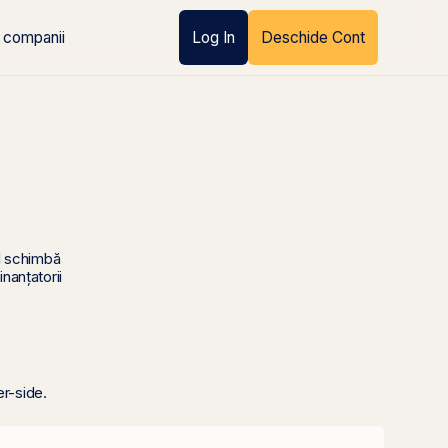
 companii
Log In
Deschide Cont
ul schimbă
nanțatorii
er-side.