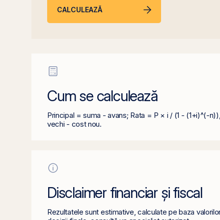
CALCULEAZĂ
Cum se calculează
Principal = suma - avans; Rata = P × i / (1 - (1+i)^(-
vechi - cost nou.
Disclaimer financiar și fiscal
Rezultatele sunt estimative, calculate pe baza valorilo