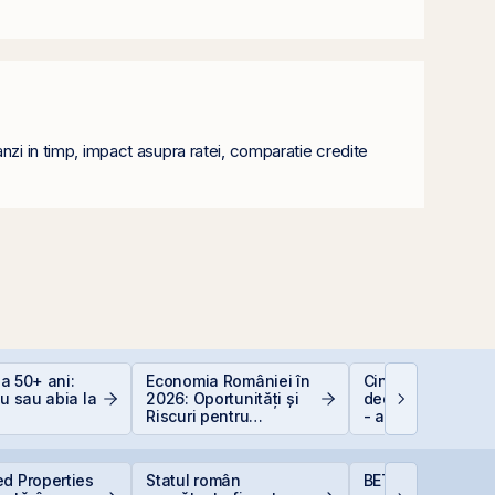
nzi in timp, impact asupra ratei, comparatie credite
 la 50+ ani:
Economia României în
Cine e eligibil pe
iu sau abia la
2026: Oportunități și
deducerea de 40
Riscuri pentru
- angajați vs. PFA
Investitori
d Properties
Statul român
BET atinge un no