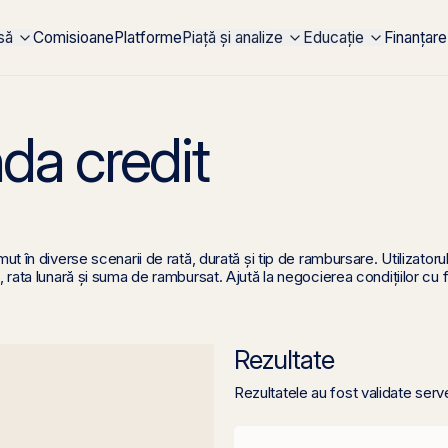
rsă
Comisioane
Platforme
Piață și analize
Educație
Finanțare
da credit
t în diverse scenarii de rată, durată și tip de rambursare. Utilizator
ata lunară și suma de rambursat. Ajută la negocierea condițiilor cu fi
Rezultate
Rezultatele au fost validate serv