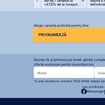
anca Transilvania și
dar BET rămâne la
obține o 
oboară sub pragul de
+47,6% de la începutul
definitiv
5%
anului
pentru O
Alege varianta potrivită pentru tine:
PROGRAMEAZĂ
Înscrie-te și primești pe email: ghidul comple
oferte exclusive pentru investitori noi.
Nume
Emai
Te poți dezabona oricând. Fără SPAM. Datele tale
sau urmărește c
Messenger