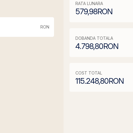
RATA LUNARA
579,98
RON
RON
DOBANDA TOTALA
4.798,80
RON
COST TOTAL
115.248,80
RON