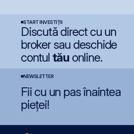
Digi Spain pe bursele
veniturile cu 4%, dar
B
spaniole
încheie primul
c
semestru cu o pierdere
de 4 milioane de lei
START INVESTIȚII
Discută direct cu un
broker sau deschide
contul
tău
online.
NEWSLETTER
Fii cu un pas înaintea
pieței!