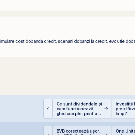
imulare cost dobanda credit, scenarii dobanzi la credit, evolutie doba
uterea retail-ului:
Ce sunt dividendele și
Investiții
iscount-ul IPO-ului
cum funcționează:
prea târz
ris-Tim atrage
ghid complet pentru
timp?
ubscrieri de peste 2
investitori în acțiuni
ri mai mari față de
apitalizarea estimată
ERD vinde 1% din
BVB corectează ușor,
One Unite
 companiei