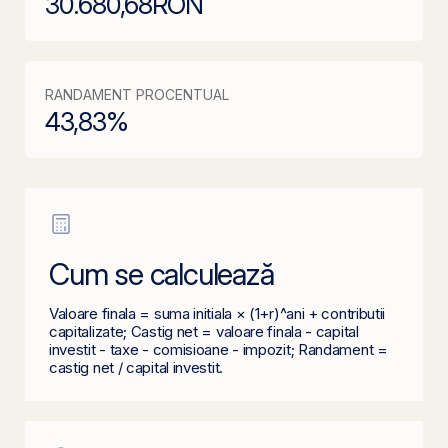
30.680,68
RON
RANDAMENT PROCENTUAL
43,83
%
Cum se calculează
Valoare finala = suma initiala × (1+r)^ani + contributii
capitalizate; Castig net = valoare finala - capital
investit - taxe - comisioane - impozit; Randament =
castig net / capital investit.