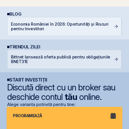
BLOG
Economia României în 2026: Oportunități și Riscuri
C
pentru Investitori
TRENDUL ZILEI
Bittnet lansează oferta publică pentru obligațiunile
R
BNET31E
R
START INVESTIȚII
Discută direct cu un broker sau
deschide contul
tău
online.
Alege varianta potrivită pentru tine:
PROGRAMEAZĂ