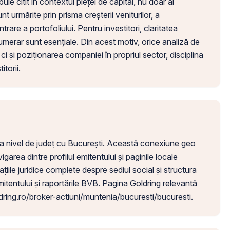
e citit în contextul pieței de capital, nu doar al
t urmărite prin prisma creșterii veniturilor, a
entrare a portofoliului. Pentru investitori, claritatea
 numerar sunt esențiale. Din acest motiv, orice analiză de
i și poziționarea companiei în propriul sector, disciplina
itorii.
t la nivel de județ cu București. Această conexiune geo
garea dintre profilul emitentului și paginile locale
țiile juridice complete despre sediul social și structura
tentului și raportările BVB. Pagina Goldring relevantă
ring.ro/broker-actiuni/muntenia/bucuresti/bucuresti.