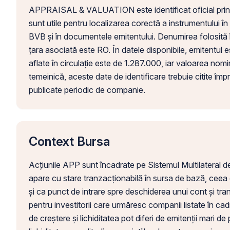
APPRAISAL & VALUATION este identificat oficial p
sunt utile pentru localizarea corectă a instrumentului în
BVB și în documentele emitentului. Denumirea folosi
țara asociată este RO. În datele disponibile, emitentul 
aflate în circulație este de 1.287.000, iar valoarea nomin
temeinică, aceste date de identificare trebuie citite împr
publicate periodic de companie.
Context Bursa
Acțiunile APP sunt încadrate pe Sistemul Multilatera
apare cu stare tranzacționabilă în sursa de bază, ceea 
și ca punct de intrare spre deschiderea unui cont și tr
pentru investitorii care urmăresc companii listate în cadr
de creștere și lichiditatea pot diferi de emitenții mari de