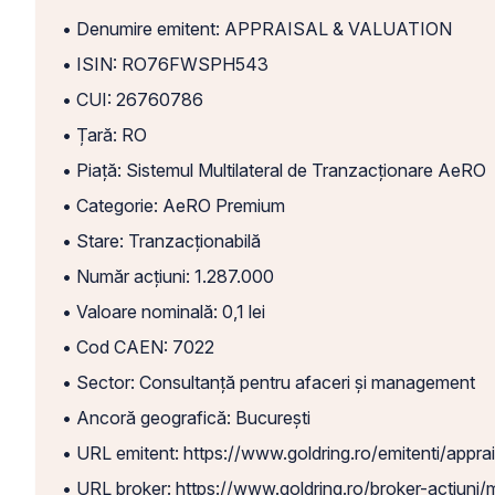
• Denumire emitent: APPRAISAL & VALUATION
• ISIN: RO76FWSPH543
• CUI: 26760786
• Țară: RO
• Piață: Sistemul Multilateral de Tranzacționare AeRO
• Categorie: AeRO Premium
• Stare: Tranzacționabilă
• Număr acțiuni: 1.287.000
• Valoare nominală: 0,1 lei
• Cod CAEN: 7022
• Sector: Consultanță pentru afaceri și management
• Ancoră geografică: București
• URL emitent: https://www.goldring.ro/emitenti/apprai
• URL broker: https://www.goldring.ro/broker-actiuni/