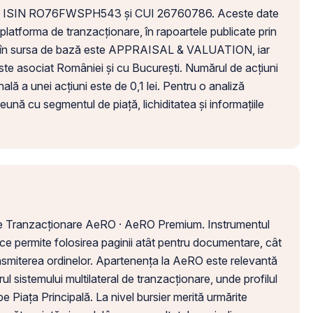
rin ISIN RO76FWSPH543 și CUI 26760786. Aceste date
 platforma de tranzacționare, în rapoartele publicate prin
tă în sursa de bază este APPRAISAL & VALUATION, iar
este asociat României și cu București. Numărul de acțiuni
ală a unei acțiuni este de 0,1 lei. Pentru o analiză
eună cu segmentul de piață, lichiditatea și informațiile
l de Tranzacționare AeRO · AeRO Premium. Instrumentul
ce permite folosirea paginii atât pentru documentare, cât
ansmiterea ordinelor. Apartenența la AeRO este relevantă
ul sistemului multilateral de tranzacționare, unde profilul
 pe Piața Principală. La nivel bursier merită urmărite