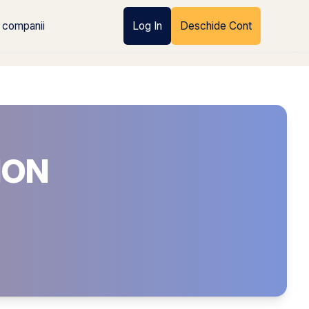
 companii
Log In
Deschide Cont
ION