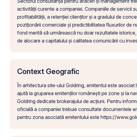
Sectorul consultanță pentru afaceri și management trebui
activității curente a companiei. Companiile de servicii sun
profitabilității, a retenției clienților și a gradului de conc
poziționării comerciale și predictibilitatea fluxurilor de
fond merită să urmărească nu doar rezultatele istorice, c
de alocare a capitalului și calitatea comunicării cu invest
Context Geografic
În arhitectura site-ului Goldring, emitentul este asocia
ajută la gruparea emitenților românești pe zone și la navi
Goldring dedicate brokerajului de acțiuni. Pentru informa
oficială a companiei trebuie consultate documentele emi
pentru zona asociată emitentului este https://www.gold