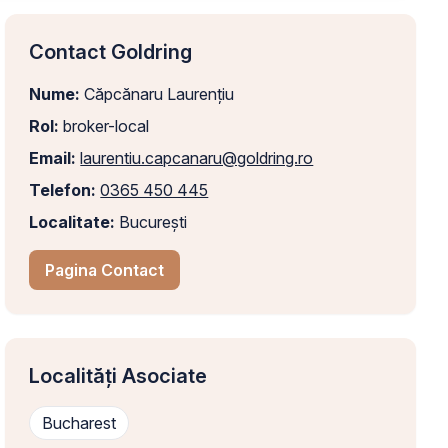
Contact Goldring
Nume:
Căpcănaru Laurențiu
Rol:
broker-local
Email:
laurentiu.capcanaru@goldring.ro
Telefon:
0365 450 445
Localitate:
București
Pagina Contact
Localități Asociate
Bucharest