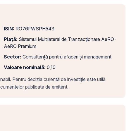
ISIN:
RO76FWSPH543
Piață:
Sistemul Multilateral de Tranzacționare AeRO ·
AeRO Premium
Sector:
Consultanță pentru afaceri și management
Valoare nominală:
0,10
abil. Pentru decizia curentă de investiție este utilă
 documentelor publicate de emitent.