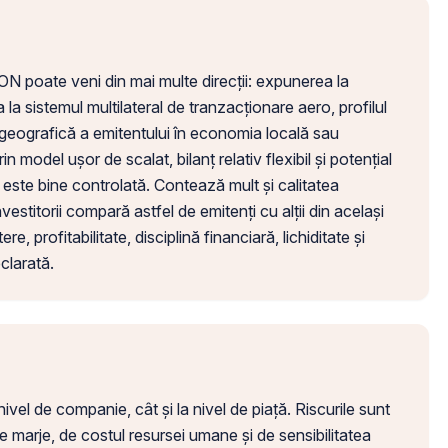
 poate veni din mai multe direcții: expunerea la
a sistemul multilateral de tranzacționare aero, profilul
a geografică a emitentului în economia locală sau
n model ușor de scalat, bilanț relativ flexibil și potențial
i este bine controlată. Contează mult și calitatea
estitorii compară astfel de emitenți cu alții din același
e, profitabilitate, disciplină financiară, lichiditate și
clarată.
 nivel de companie, cât și la nivel de piață. Riscurile sunt
 marje, de costul resursei umane și de sensibilitatea