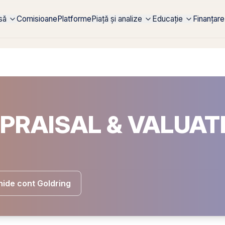
rsă
Comisioane
Platforme
Piață și analize
Educație
Finanțare
APPRAISAL & VALUAT
ide cont Goldring