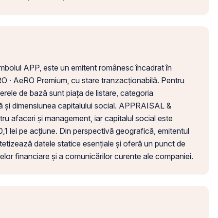
bolul APP, este un emitent românesc încadrat în
RO · AeRO Premium, cu stare tranzacționabilă. Pentru
perele de bază sunt piața de listare, categoria
ză și dimensiunea capitalului social. APPRAISAL &
 afaceri și management, iar capitalul social este
0,1 lei pe acțiune. Din perspectivă geografică, emitentul
ntetizează datele statice esențiale și oferă un punct de
atelor financiare și a comunicărilor curente ale companiei.