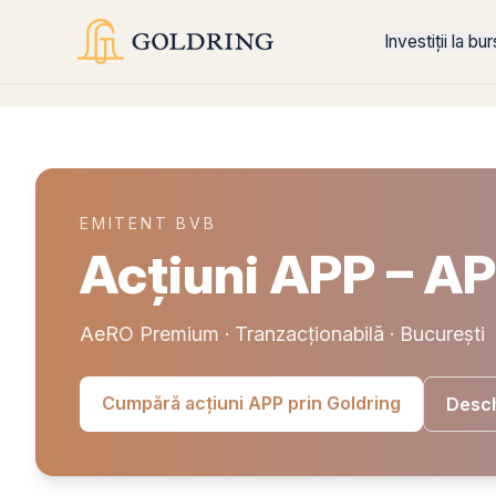
Investiții la bu
EMITENT BVB
Acțiuni APP – 
AeRO Premium · Tranzacționabilă · București
Cumpără acțiuni APP prin Goldring
Desch