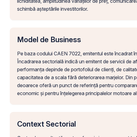
lichiditatea, amplitudinea variațiilor de preț, comunicare
schimbă așteptările investitorilor.
Model de Business
Pe baza codului CAEN 7022, emitentul este încadrat î
Încadrarea sectorială indică un emitent de servicii de afa
performanța depinde de portofoliul de clienți, de calitat
capacitatea de a scala fără deteriorarea marjelor. Din p
deoarece oferă un punct de referință pentru compararea
economic și pentru înțelegerea principalelor motoare ale 
Context Sectorial