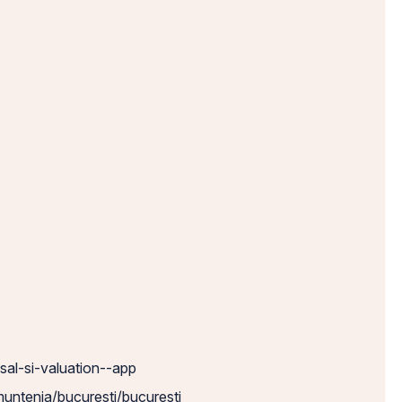
sal-si-valuation--app
muntenia/bucuresti/bucuresti