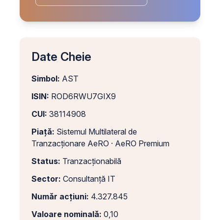
Date Cheie
Simbol:
AST
ISIN:
ROD6RWU7GIX9
CUI:
38114908
Piață:
Sistemul Multilateral de
Tranzacționare AeRO · AeRO Premium
Status:
Tranzacționabilă
Sector:
Consultanță IT
Număr acțiuni:
4.327.845
Valoare nominală:
0,10