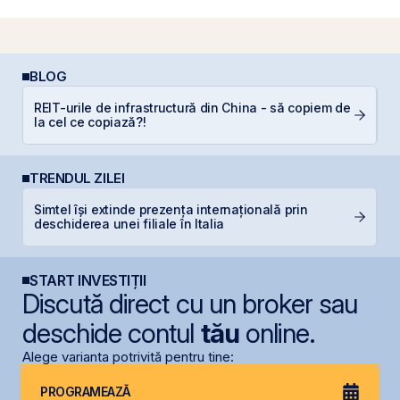
BLOG
REIT-urile de infrastructură din China - să copiem de
D
la cel ce copiază?!
TRENDUL ZILEI
Simtel își extinde prezența internațională prin
B
deschiderea unei filiale în Italia
a
START INVESTIȚII
Discută direct cu un broker sau
deschide contul
tău
online.
Alege varianta potrivită pentru tine:
PROGRAMEAZĂ