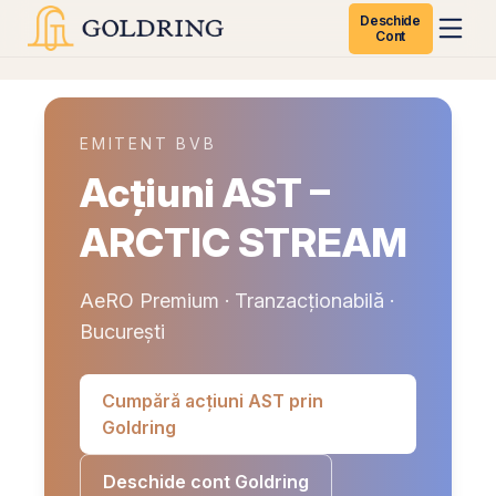
Deschide
Cont
EMITENT BVB
Acțiuni AST –
ARCTIC STREAM
AeRO Premium · Tranzacționabilă ·
București
Cumpără acțiuni AST prin
Goldring
Deschide cont Goldring