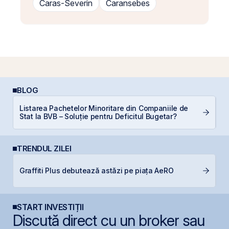
Caras-Severin
Caransebes
BLOG
Listarea Pachetelor Minoritare din Companiile de
P
Stat la BVB – Soluție pentru Deficitul Bugetar?
N
TRENDUL ZILEI
C
Graffiti Plus debutează astăzi pe piața AeRO
ca
START INVESTIȚII
Discută direct cu un broker sau