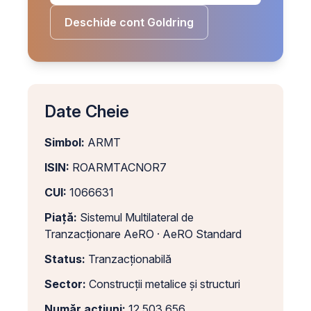
Deschide cont Goldring
Date Cheie
Simbol:
ARMT
ISIN:
ROARMTACNOR7
CUI:
1066631
Piață:
Sistemul Multilateral de
Tranzacționare AeRO · AeRO Standard
Status:
Tranzacționabilă
Sector:
Construcții metalice și structuri
Număr acțiuni:
12.503.656