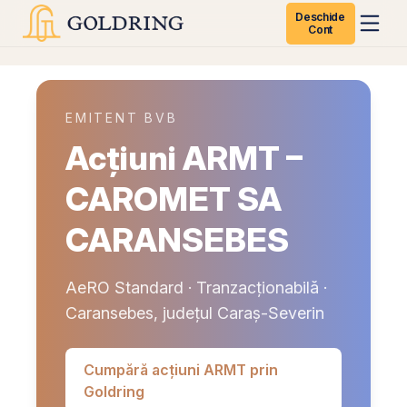
Deschide
Cont
EMITENT BVB
Acțiuni ARMT –
CAROMET SA
CARANSEBES
AeRO Standard · Tranzacționabilă ·
Caransebes, județul Caraș-Severin
Cumpără acțiuni ARMT prin
Goldring