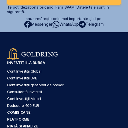
Te poți dezabona oricând. Fără SPAM. Datele tale sunt în
siguranță.
sau urmărește cele mai importante știri pe:
Messenger
WhatsApp
Telegram
INVESTIȚII LA BURSA
Cont Investiții Global
Cont Investiții BVB
Cont Investiții gestionat de broker
Consultanță Investiții
Cont Investiții Minori
Deducere 400 EUR
COMISIOANE
PLATFORME
PIAȚĂ ȘI ANALIZE