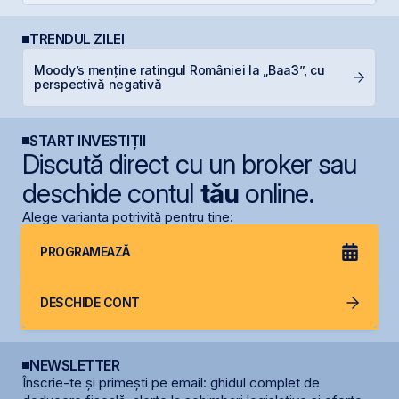
TRENDUL ZILEI
L
Moody’s menține ratingul României la „Baa3”, cu
M
perspectivă negativă
R
START INVESTIȚII
Discută direct cu un broker sau
deschide contul
tău
online.
Alege varianta potrivită pentru tine:
PROGRAMEAZĂ
DESCHIDE CONT
NEWSLETTER
Înscrie-te și primești pe email: ghidul complet de