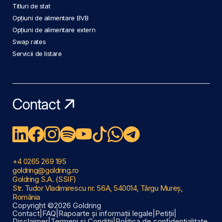
Titluri de stat
Opțiuni de alimentare BVB
Opțiuni de alimentare extern
Swap rates
Servicii de listare
Contact
+4 0265 269 195
goldring@goldring.ro
Goldring S.A. (SSIF)
Str. Tudor Vladimirescu nr. 56A, 540014, Târgu Mureș,
România
Copyright ©2026 Goldring
Contact
|
FAQ
|
Rapoarte și informații legale
|
Petiții
|
Disclaimer
|
Termeni și Condiții
|
Politica de confidențialitate