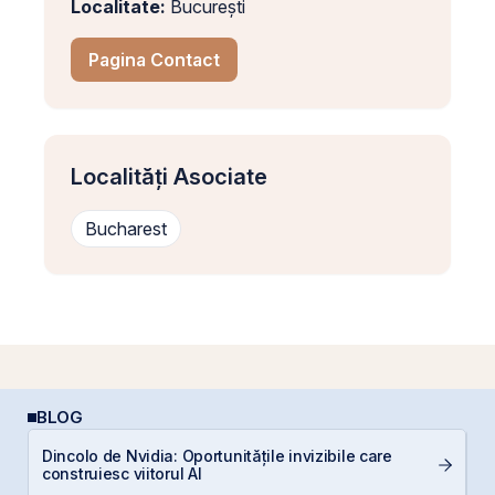
Localitate:
București
Pagina Contact
Localități Asociate
Bucharest
BLOG
Dincolo de Nvidia: Oportunitățile invizibile care
D
construiesc viitorul AI
b