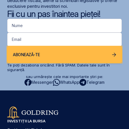
deducere fiscală, alerte la schimbari legislative și oferte
exclusive pentru investitori noi.
Fii cu un pas înaintea pieței!
Nume
Email
ABONEAZĂ-TE
Te poți dezabona oricând. Fără SPAM. Datele tale sunt în
siguranță.
sau urmărește cele mai importante știri pe:
Messenger
WhatsApp
Telegram
INVESTIȚII LA BURSA