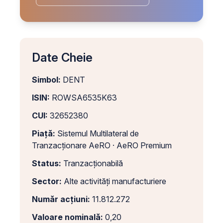
Date Cheie
Simbol:
DENT
ISIN:
ROWSA6535K63
CUI:
32652380
Piață:
Sistemul Multilateral de
Tranzacționare AeRO · AeRO Premium
Status:
Tranzacționabilă
Sector:
Alte activități manufacturiere
Număr acțiuni:
11.812.272
Valoare nominală:
0,20