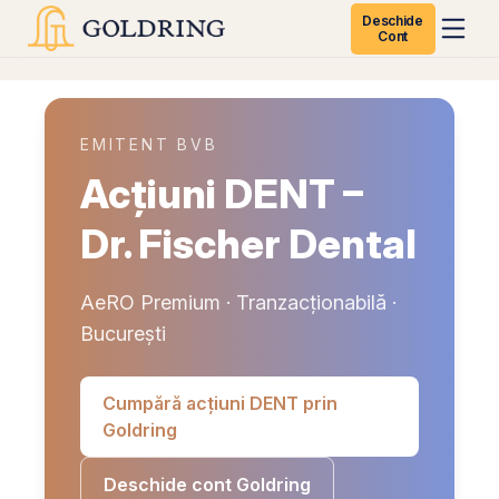
Deschide
Cont
EMITENT BVB
Acțiuni DENT –
Dr. Fischer Dental
AeRO Premium · Tranzacționabilă ·
București
Cumpără acțiuni DENT prin
Goldring
Deschide cont Goldring