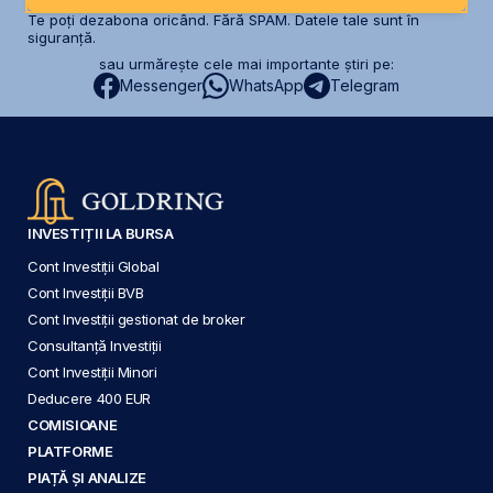
Te poți dezabona oricând. Fără SPAM. Datele tale sunt în
siguranță.
sau urmărește cele mai importante știri pe:
Messenger
WhatsApp
Telegram
INVESTIȚII LA BURSA
Cont Investiții Global
Cont Investiții BVB
Cont Investiții gestionat de broker
Consultanță Investiții
Cont Investiții Minori
Deducere 400 EUR
COMISIOANE
PLATFORME
PIAȚĂ ȘI ANALIZE