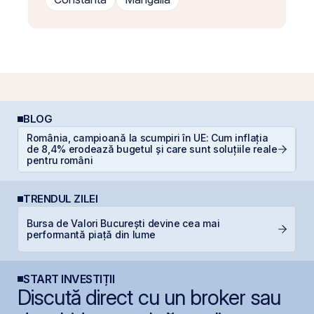
BLOG
România, campioană la scumpiri în UE: Cum inflația
de 8,4% erodează bugetul și care sunt soluțiile reale
In
pentru români
TRENDUL ZILEI
Bursa de Valori București devine cea mai
R
performantă piață din lume
R
START INVESTIȚII
Discută direct cu un broker sau