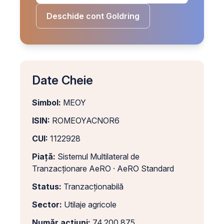
Deschide cont Goldring
Date Cheie
Simbol:
MEOY
ISIN:
ROMEOYACNOR6
CUI:
1122928
Piață:
Sistemul Multilateral de
Tranzacționare AeRO · AeRO Standard
Status:
Tranzacționabilă
Sector:
Utilaje agricole
Număr acțiuni:
74.200.875