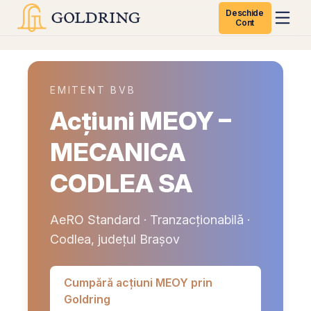
Deschide
Cont
EMITENT BVB
Acțiuni MEOY –
MECANICA
CODLEA SA
AeRO Standard · Tranzacționabilă ·
Codlea, județul Brașov
Cumpără acțiuni MEOY prin
Goldring