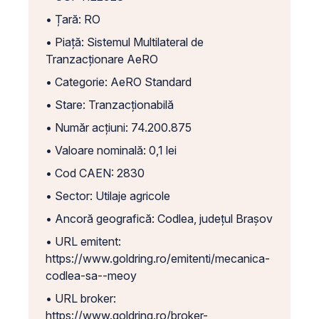
• Țară: RO
• Piață: Sistemul Multilateral de
Tranzacționare AeRO
• Categorie: AeRO Standard
• Stare: Tranzacționabilă
• Număr acțiuni: 74.200.875
• Valoare nominală: 0,1 lei
• Cod CAEN: 2830
• Sector: Utilaje agricole
• Ancoră geografică: Codlea, județul Brașov
• URL emitent:
https://www.goldring.ro/emitenti/mecanica-
codlea-sa--meoy
• URL broker:
https://www.goldring.ro/broker-