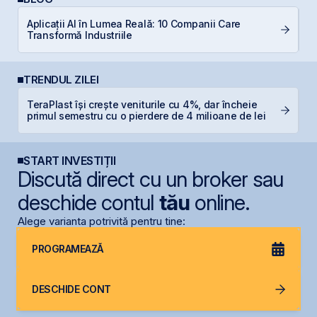
R
Aplicații AI în Lumea Reală: 10 Companii Care
d
Transformă Industriile
p
TRENDUL ZILEI
TeraPlast își crește veniturile cu 4%, dar încheie
S
primul semestru cu o pierdere de 4 milioane de lei
g
START INVESTIȚII
Discută direct cu un broker sau
deschide contul
tău
online.
Alege varianta potrivită pentru tine:
PROGRAMEAZĂ
DESCHIDE CONT