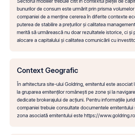
Sectorul mobilier trebuie citit în contextul pieței de capi
bunurilor de consum este urmărit prin prisma volumelor vâ
companiei de a menține cererea în diferite contexte ec
puterea de stabilire a prețurilor și calitatea management
merită să urmărească nu doar rezultatele istorice, ci și 
alocare a capitalului și calitatea comunicării cu investitor
Context Geografic
În arhitectura site-ului Goldring, emitentul este asocia
la gruparea emitenților românești pe zone și la navigarea 
dedicate brokerajului de acțiuni. Pentru informațiile juri
companiei trebuie consultate documentele emitentului ș
zona asociată emitentului este https://www.goldring.ro