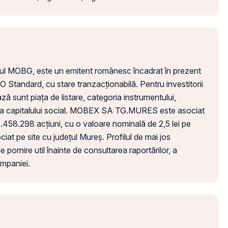
ul MOBG, este un emitent românesc încadrat în prezent
Standard, cu stare tranzacționabilă. Pentru investitorii
ză sunt piața de listare, categoria instrumentului,
nea capitalului social. MOBEX SA TG.MURES este asociat
n 2.458.298 acțiuni, cu o valoare nominală de 2,5 lei pe
iat pe site cu județul Mureș. Profilul de mai jos
 pornire util înainte de consultarea raportărilor, a
ompaniei.