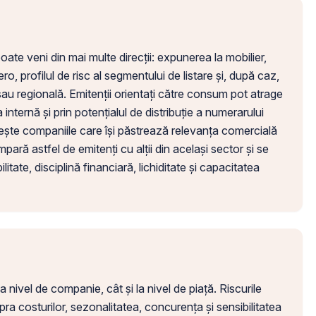
e veni din mai multe direcții: expunerea la mobilier,
o, profilul de risc al segmentului de listare și, după caz,
au regională. Emitenții orientați către consum pot atrage
ța internă și prin potențialul de distribuție a numerarului
ește companiile care își păstrează relevanța comercială
mpară astfel de emitenți cu alții din același sector și se
litate, disciplină financiară, lichiditate și capacitatea
la nivel de companie, cât și la nivel de piață. Riscurile
upra costurilor, sezonalitatea, concurența și sensibilitatea