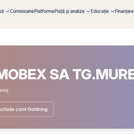
rsă
Comisioane
Platforme
Piață și analize
Educație
Finanțare
– MOBEX SA TG.MUR
ureș
chide cont Goldring