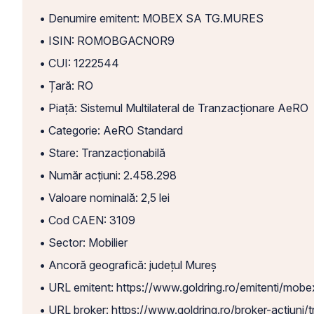
• Denumire emitent: MOBEX SA TG.MURES
• ISIN: ROMOBGACNOR9
• CUI: 1222544
• Țară: RO
• Piață: Sistemul Multilateral de Tranzacționare AeRO
• Categorie: AeRO Standard
• Stare: Tranzacționabilă
• Număr acțiuni: 2.458.298
• Valoare nominală: 2,5 lei
• Cod CAEN: 3109
• Sector: Mobilier
• Ancoră geografică: județul Mureș
• URL emitent: https://www.goldring.ro/emitenti/mo
• URL broker: https://www.goldring.ro/broker-actiuni/t