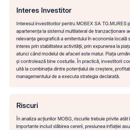
Interes Investitor
Interesul investitorilor pentru MOBEX SA TG.MURES poat
apartenența la sistemul multilateral de tranzacționare aer
relevanța geografică a emitentului în economia locală s
interes prin stabilitatea activității, prin expunerea la pia
atunci când modelul de afaceri este matur. Piața urmăr
și controlează bine costurile. În practică, investitorii co
uită la combinația dintre potențialul de creștere, profitabi
managementului de a executa strategia declarată.
Riscuri
În analiza acțiunilor MOBG, riscurile trebuie privite atât 
importante includ slăbirea cererii, presiunea inflației as