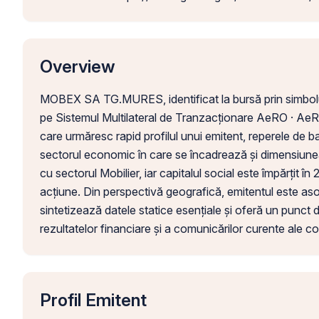
Overview
MOBEX SA TG.MURES, identificat la bursă prin simbol
pe Sistemul Multilateral de Tranzacționare AeRO · AeRO 
care urmăresc rapid profilul unui emitent, reperele de ba
sectorul economic în care se încadrează și dimensiu
cu sectorul Mobilier, iar capitalul social este împărțit î
acțiune. Din perspectivă geografică, emitentul este asoc
sintetizează datele statice esențiale și oferă un punct de
rezultatelor financiare și a comunicărilor curente ale c
Profil Emitent