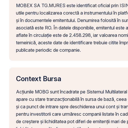
MOBEX SA TG.MURES este identificat oficial prin 
utile pentru localizarea corectă a instrumentului în pla
și în documentele emitentului. Denumirea folosită în
asociată este RO. În datele disponibile, emitentul este
aflate în circulație este de 2.458.298, iar valoarea nomi
temeinică, aceste date de identificare trebuie citite împr
publicate periodic de companie.
Context Bursa
Acțiunile MOBG sunt încadrate pe Sistemul Multilater
apare cu stare tranzacționabilă în sursa de bază, ceea 
și ca punct de intrare spre deschiderea unui cont și tr
pentru investitorii care urmăresc companii listate în cadr
de creștere și lichiditatea pot diferi de emitenții mari de