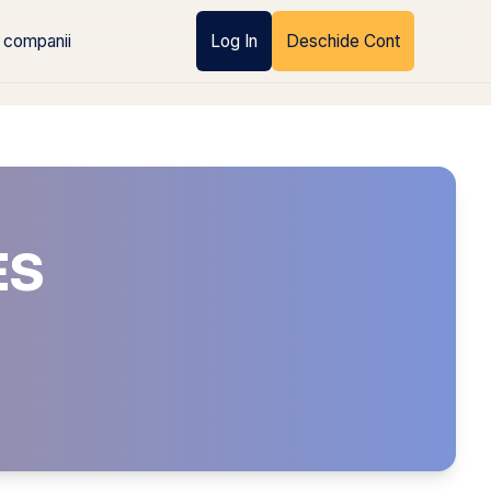
 companii
Log In
Deschide Cont
ES