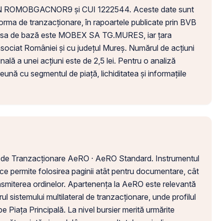
ISIN ROMOBGACNOR9 și CUI 1222544. Aceste date sunt
tforma de tranzacționare, în rapoartele publicate prin BVB
 sursa de bază este MOBEX SA TG.MURES, iar țara
 asociat României și cu județul Mureș. Numărul de acțiuni
nală a unei acțiuni este de 2,5 lei. Pentru o analiză
eună cu segmentul de piață, lichiditatea și informațiile
al de Tranzacționare AeRO · AeRO Standard. Instrumentul
ce permite folosirea paginii atât pentru documentare, cât
ansmiterea ordinelor. Apartenența la AeRO este relevantă
ul sistemului multilateral de tranzacționare, unde profilul
 pe Piața Principală. La nivel bursier merită urmărite