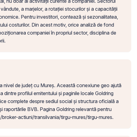
tal, nu doar al activității curente a companiei. Sectorul
ndute, a marjelor, a rotației stocurilor și a capacității
onomice. Pentru investitori, contează și sezonalitatea,
ului costurilor. Din acest motiv, orice analiză de fond
poziționarea companiei în propriul sector, disciplina de
ii.
t la nivel de județ cu Mureș. Această conexiune geo ajută
dintre profilul emitentului și paginile locale Goldring
dice complete despre sediul social și structura oficială a
i raportările BVB. Pagina Goldring relevantă pentru
/broker-actiuni/transilvania/tirgu-mures/tirgu-mures.