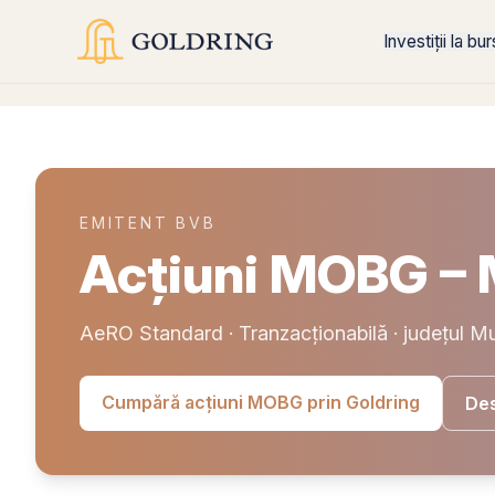
Investiții la bu
EMITENT BVB
Acțiuni MOBG 
AeRO Standard · Tranzacționabilă · județul M
Cumpără acțiuni MOBG prin Goldring
Des