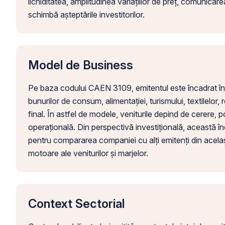
lichiditatea, amplitudinea variațiilor de preț, comunicare
schimbă așteptările investitorilor.
Model de Business
Pe baza codului CAEN 3109, emitentul este încadrat în 
bunurilor de consum, alimentației, turismului, textilelor, re
final. În astfel de modele, veniturile depind de cerere, 
operațională. Din perspectivă investițională, această î
pentru compararea companiei cu alți emitenți din acelaș
motoare ale veniturilor și marjelor.
Context Sectorial