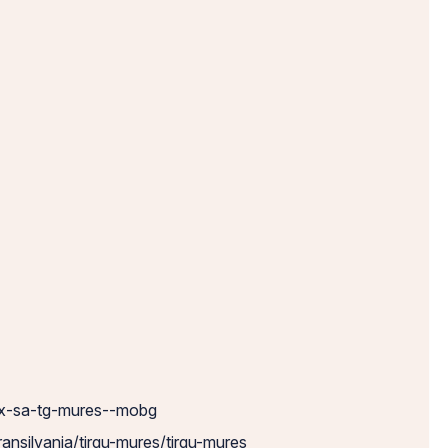
bex-sa-tg-mures--mobg
ransilvania/tirgu-mures/tirgu-mures