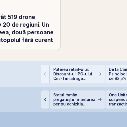
rât 519 drone
 20 de regiuni. Un
imeea, două persoane
stopolul fără curent
ocurile petroliere:
Puterea retail-ului:
De la Car
um afectează prețul
Discount-ul IPO-ului
Psihologia
etrolului Bursa de
Cris-Tim atrage
ce 98,5% 
alori București
subscrieri de peste 2
evită inve
ori mai mari față de
bursă
capitalizarea estimată
VB estimează
Statul român
One Unite
a companiei
ansarea
pregătește finanțarea
suspenda
nstrumentelor derivate
pentru achiziția
tranzacți
rin Contrapartea
gazelor Neptun Deep
oferta de
entrală la final de
răscumpă
026 sau începutul lui
2027