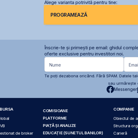
Alege varianta potrivită pentru tine:
PROGRAMEAZĂ
Înscrie-te și primești pe email: ghidul comple
oferte exclusive pentru investitori noi.
Nume
Emai
Te poți dezabona oricând. Fără SPAM. Datele tale
sau urmărește c
Messenger
A BURSA
COMPANIE
COMISIOANE
PLATFORME
Global
Obiectul de ac
PIAȚĂ ȘI ANALIZE
BVB
Structura org
EDUCAȚIE (SUNETUL BANILOR)
 gestionat de broker
Carieră