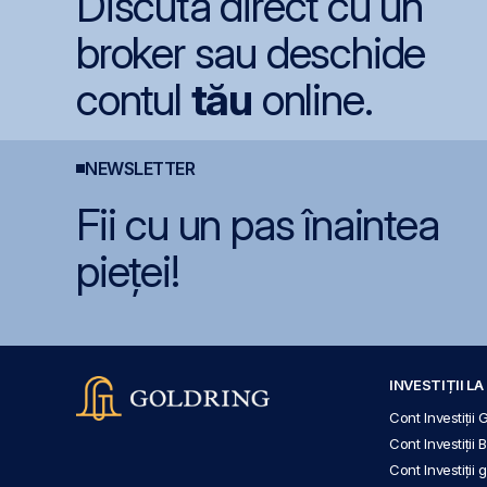
Discută direct cu un
broker sau deschide
contul
tău
online.
NEWSLETTER
Fii cu un pas înaintea
pieței!
INVESTIȚII L
Cont Investiții 
Cont Investiții 
Cont Investiții