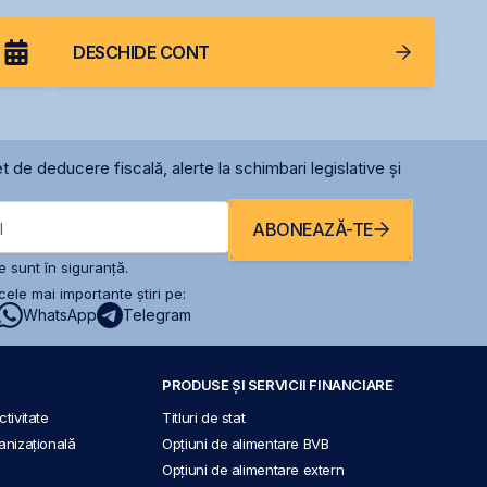
DESCHIDE CONT
t de deducere fiscală, alerte la schimbari legislative și
ABONEAZĂ-TE
l
 sunt în siguranță.
ele mai importante știri pe:
WhatsApp
Telegram
PRODUSE ȘI SERVICII FINANCIARE
tivitate
Titluri de stat
anizațională
Opțiuni de alimentare BVB
Opțiuni de alimentare extern