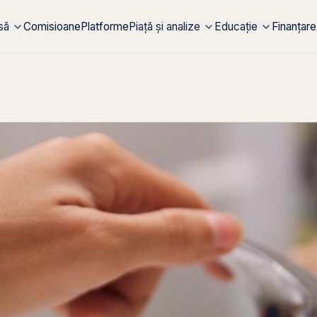
rsă
Comisioane
Platforme
Piață și analize
Educație
Finanțare