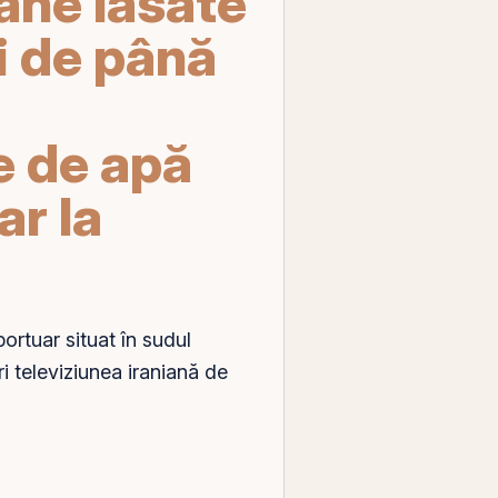
ane lăsate
ri de până
 de apă
ar la
portuar situat în sudul
i televiziunea iraniană de