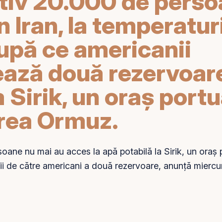
iv 20.000 de perso
în Iran, la temperatu
după ce americanii
ază două rezervoare
a Sirik, un oraş portu
rea Ormuz.
soane nu mai au acces la
apă
potabilă la Sirik, un oraş 
ii de către americani a două rezervoare, anunţă miercur