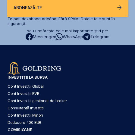
ABONEAZĂ-TE
Te poți dezabona oricând. Fără SPAM. Datele tale sunt în
siguranță.
sau urmărește cele mai importante știri pe:
Messenger
WhatsApp
Telegram
INVESTIȚII LA BURSA
Cont Investiții Global
Cont Investiții BVB
Cont Investiții gestionat de broker
Consultanță Investiții
Cont Investiții Minori
Deducere 400 EUR
COMISIOANE