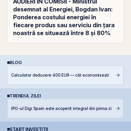
AUDIERI ÎN COMISII - Ministrul
desemnat al Energiei, Bogdan Ivan:
Ponderea costului energiei în
fiecare produs sau serviciu din ţara
noastră se situează între 8 şi 80%
BLOG
C
Calculator deducere 400 EUR — cât economisești
co
TRENDUL ZILEI
F
IPO-ul Digi Spain este acoperit integral din prima zi
p
START INVESTIȚII