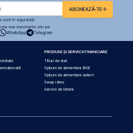
ABONEAZĂ-TE
l
 sunt în siguranță.
ele mai importante știri pe:
WhatsApp
Telegram
PRODUSE ȘI SERVICII FINANCIARE
tivitate
Titluri de stat
anizațională
Opțiuni de alimentare BVB
Opțiuni de alimentare extern
Swap rates
Servicii de listare