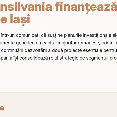
nsilvania finanțeaz
e Iași
într-un comunicat, că susține planurile investiționale a
ente generice cu capital majoritar românesc, printr-o
 continuării dezvoltării a două proiecte esențiale pentr
pania își consolidează rolul strategic
pe
segmentul produ
re