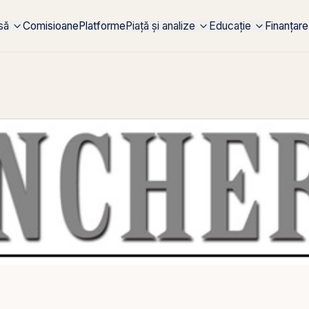
rsă
Comisioane
Platforme
Piață și analize
Educație
Finanțare