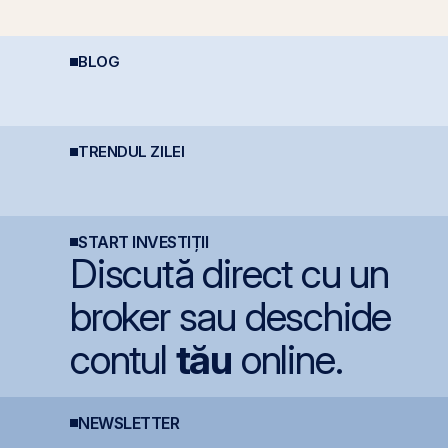
BLOG
D
Impozitarea
Cum deschizi cont la
p
câștigurilor la bursă
bursă în 10 minute
p
TRENDUL ZILEI
Fidelis din august vine
BET urcă 2,37%, iar
T
cu dobânzi de până la
Graffiti Plus devine
v
7,50% în lei și 6,30% în
prima agenție de
î
euro
comunicare listată la
s
BVB
d
START INVESTIȚII
Discută direct cu un
broker sau deschide
contul
tău
online.
NEWSLETTER