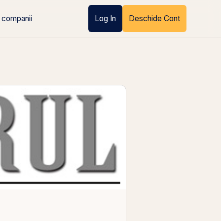
 companii
Log In
Deschide Cont