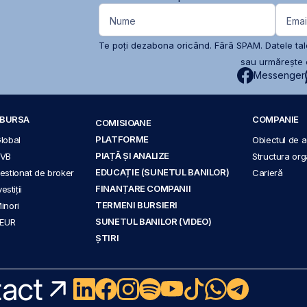
Nume
Emai
Te poți dezabona oricând. Fără SPAM. Datele tale
sau urmărește c
Messenger
A BURSA
COMPANIE
COMISIOANE
PLATFORME
Global
Obiectul de ac
PIAȚĂ ȘI ANALIZE
BVB
Structura org
EDUCAȚIE (SUNETUL BANILOR)
 gestionat de broker
Carieră
FINANȚARE COMPANII
stiții
TERMENI BURSIERI
Minori
SUNETUL BANILOR (VIDEO)
 EUR
ȘTIRI
act