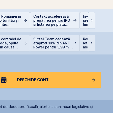
 României în
Contakt accelerează
Investiții la 50+ a
rtunități și
pregătirea pentru IPO
prea târziu sau ab
entru
și listarea pe piața
timp?
i
AeRO a BVB
 centralei de
Simtel Team cedează
România evită
odă, oprită
etapizat 14% din ANT
retrogradarea, Fi
din cauza
Power pentru 3,99 mil.
menține ratingul
lei și își reduce
României la BBB-
participația la 37%
DESCHIDE CONT
t de deducere fiscală, alerte la schimbari legislative și