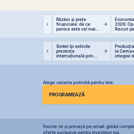
educere 400 EUR
Război și piețe
Economia
entru PFA - pas cu
financiare: de ce
2026: Opo
as
panica este cel mai
Riscuri p
scump sfat
Investitor
eraPlast își crește
Simtel își extinde
Producția
eniturile cu 4%, dar
prezența
la Cernav
ncheie primul
internațională prin
integral 
emestru cu o pierdere
deschiderea unei
secetei
e 4 milioane de lei
filiale în Italia
Alege varianta potrivită pentru tine:
PROGRAMEAZĂ
Înscrie-te și primești pe email: ghidul comple
oferte exclusive pentru investitori noi.