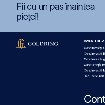
Fii cu un pas înaintea
pieței!
INVESTIȚII L
Cont Investiții 
Cont Investiții 
Cont Investiții
Consultanță Inve
Cont Investiții 
Deducere 400
Cont