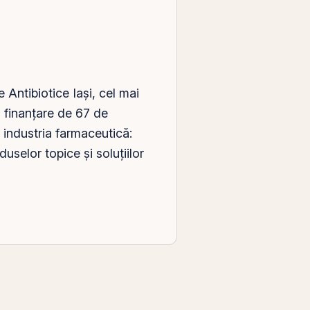
ă
le Antibiotice
Iași
, cel mai
 finanțare de 67 de
u industria farmaceutică:
selor topice și soluțiilor