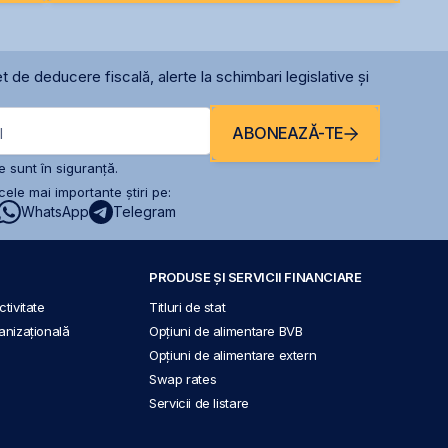
t de deducere fiscală, alerte la schimbari legislative și
ABONEAZĂ-TE
l
 sunt în siguranță.
ele mai importante știri pe:
WhatsApp
Telegram
PRODUSE ȘI SERVICII FINANCIARE
tivitate
Titluri de stat
anizațională
Opțiuni de alimentare BVB
Opțiuni de alimentare extern
Swap rates
Servicii de listare