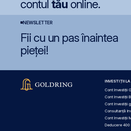
contul
tău
online.
NEWSLETTER
Fii cu un pas înaintea
pieței!
INVESTIȚII L
Cont Investiții 
Cont Investiții 
Cont Investiții
Consultanță Inve
Cont Investiții 
Deducere 400