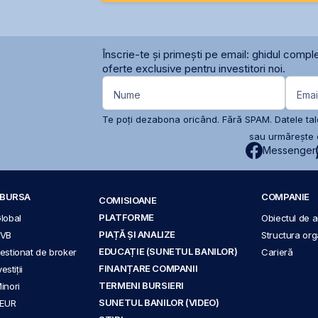
Înscrie-te și primești pe email: ghidul comple
oferte exclusive pentru investitori noi.
Nume
Emai
Te poți dezabona oricând. Fără SPAM. Datele tale
sau urmărește c
Messenger
A BURSA
COMPANIE
COMISIOANE
PLATFORME
Global
Obiectul de ac
PIAȚĂ ȘI ANALIZE
BVB
Structura org
EDUCAȚIE (SUNETUL BANILOR)
 gestionat de broker
Carieră
FINANȚARE COMPANII
stiții
TERMENI BURSIERI
Minori
SUNETUL BANILOR (VIDEO)
 EUR