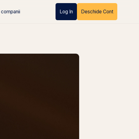
 companii
Log In
Deschide Cont