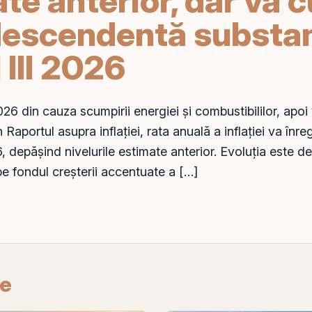
te anterior, dar va 
descendentă substanț
 III 2026
026 din cauza scumpirii energiei și combustibililor, apo
 Raportul asupra inflației, rata anuală a inflației va înre
6, depășind nivelurile estimate anterior. Evoluția este de
pe
fondul creșterii accentuate a […]
re