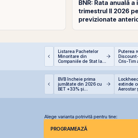
BNR: Rata anuală a i
trimestrul II 2026 pe
previzionate anteri
ocurile petroliere:
Listarea Pachetelor
Puterea re
um afectează prețul
Minoritare din
Discount-
etrolului Bursa de
Companiile de Stat la
Cris-Tim 
alori București
BVB – Soluție pentru
subscrier
Deficitul Bugetar?
ori mai m
capitaliz
idelis din august vine
BVB încheie prima
Lockheed
a compan
u dobânzi de până la
jumătate din 2026 cu
extinde 
,50% în lei și 6,30% în
BET +33% și
Aerostar 
uro
capitalizare record
pentru m
radarelo
România
Alege varianta potrivită pentru tine:
PROGRAMEAZĂ