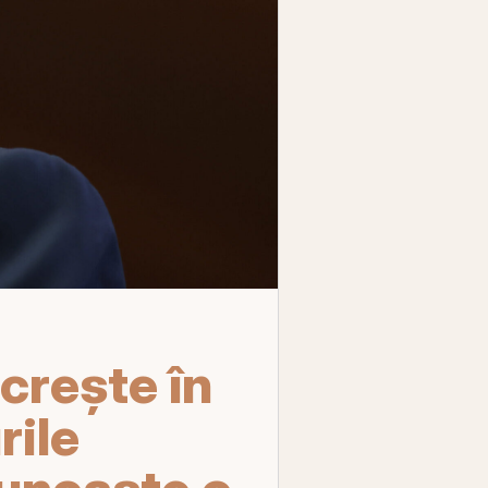
 crește în
rile