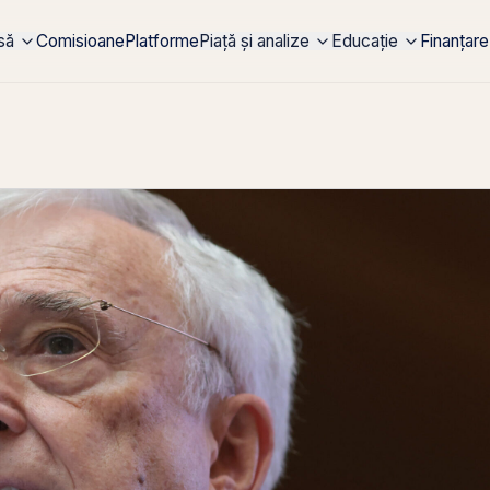
rsă
Comisioane
Platforme
Piață și analize
Educație
Finanțare