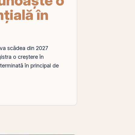
cunoaște o
ială în
i va scădea din 2027
gistra o creștere în
terminată în principal de