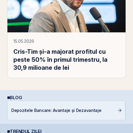
15.05.2026
Cris-Tim și-a majorat profitul cu
peste 50% în primul trimestru, la
30,9 milioane de lei
BLOG
D
Depozitele Bancare: Avantaje și Dezavantaje
b
TRENDUL ZILEI