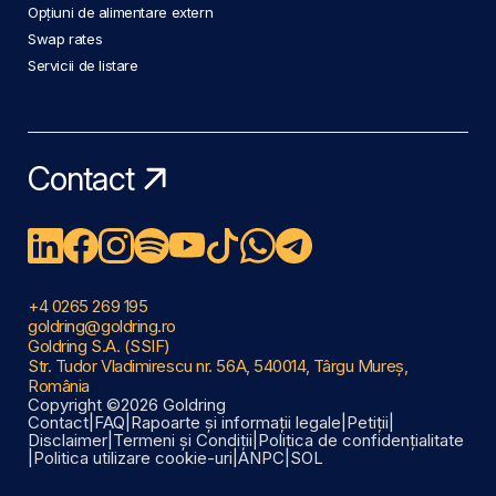
Opțiuni de alimentare extern
Swap rates
Servicii de listare
Contact
+4 0265 269 195
goldring@goldring.ro
Goldring S.A. (SSIF)
Str. Tudor Vladimirescu nr. 56A, 540014, Târgu Mureș,
România
Copyright ©2026 Goldring
Contact
|
FAQ
|
Rapoarte și informații legale
|
Petiții
|
Disclaimer
|
Termeni și Condiții
|
Politica de confidențialitate
|
Politica utilizare cookie-uri
|
ANPC
|
SOL