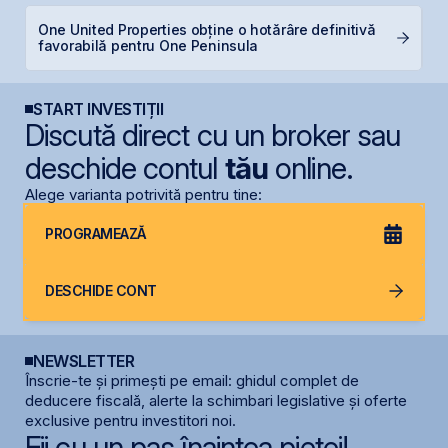
One United Properties obține o hotărâre definitivă
B
favorabilă pentru One Peninsula
d
START INVESTIȚII
Discută direct cu un broker sau
deschide contul
tău
online.
Alege varianta potrivită pentru tine:
PROGRAMEAZĂ
DESCHIDE CONT
NEWSLETTER
Înscrie-te și primești pe email: ghidul complet de
deducere fiscală, alerte la schimbari legislative și oferte
exclusive pentru investitori noi.
Fii cu un pas înaintea pieței!