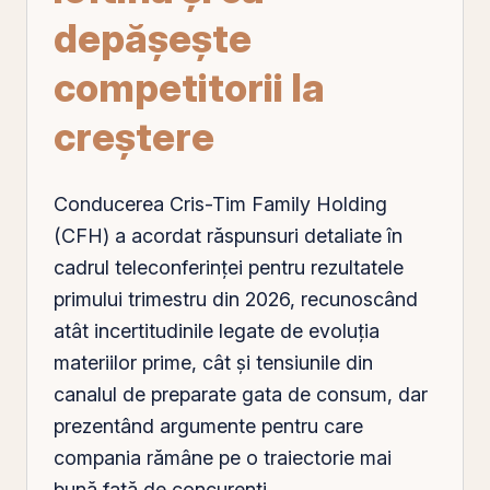
depăşeşte
competitorii la
creştere
Conducerea Cris-Tim Family
Holding
(
CFH
) a acordat răspunsuri detaliate în
cadrul teleconferinţei pentru rezultatele
primului trimestru din 2026, recunoscând
atât incertitudinile legate de evoluţia
materiilor prime, cât şi tensiunile din
canalul de preparate gata de consum, dar
prezentând argumente pentru care
compania rămâne
pe
o traiectorie mai
bună faţă de concurenţi.