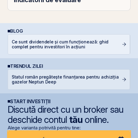
BLOG
Ce sunt dividendele și cum funcționează: ghid
Câ
complet pentru investitori în acțiuni
in
TRENDUL ZILEI
Statul român pregătește finanțarea pentru achiziția
B
gazelor Neptun Deep
s
START INVESTIȚII
Discută direct cu un broker sau
deschide contul
tău
online.
Alege varianta potrivită pentru tine: