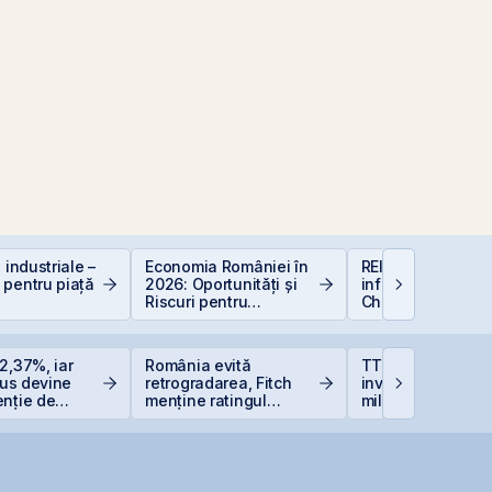
 industriale –
Economia României în
REIT-urile de
 pentru piață
2026: Oportunități și
infrastructură din
Riscuri pentru
China - să copie
Investitori
la cel ce copiază?
2,37%, iar
România evită
TTS finalizează
Plus devine
retrogradarea, Fitch
investiția de 23
enție de
menține ratingul
milioane euro în
e listată la
României la BBB-
terminalul Canop
Constanța