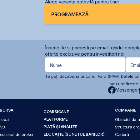
Alege varianta potrivită pentru tine:
PROGRAMEAZĂ
Înscrie-te și primești pe email: ghidul comple
oferte exclusive pentru investitori noi.
Nume
Emai
Te poți dezabona oricând. Fără SPAM. Datele tale
sau urmărește c
Messenger
A BURSA
COMPANIE
COMISIOANE
PLATFORME
Global
Obiectul de ac
PIAȚĂ ȘI ANALIZE
BVB
Structura org
EDUCAȚIE (SUNETUL BANILOR)
 gestionat de broker
Carieră