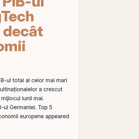
 PIB-ul
gTech
 decât
omii
ul total al celor mai mari
ltinaționalelor a crescut
mijlocul lunii mai.
-ul Germaniei. Top 5
 economii europene appeared