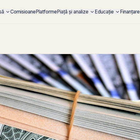
rsă
Comisioane
Platforme
Piață și analize
Educație
Finanțare