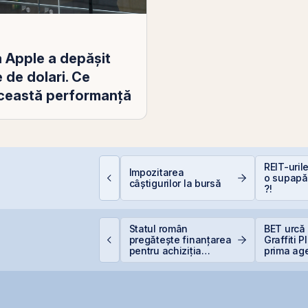
a Apple a depăşit
 de dolari. Ce
această performanță
erspective Economice
REIT-urile
Impozitarea
026: De la Exuberanța
o supapă
câștigurilor la bursă
I la Noua Ordine Geo-
?!
conomică
idelis din august vine
Statul român
BET urcă 
u dobânzi de până la
pregătește finanțarea
Graffiti 
,50% în lei și 6,30% în
pentru achiziția
prima ag
uro
gazelor Neptun Deep
comunicar
BVB