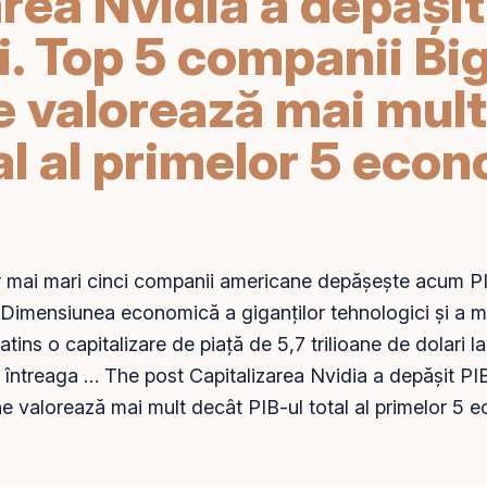
rea Nvidia a depășit
. Top 5 companii Bi
 valorează mai mult
al al primelor 5 econ
 mai mari cinci companii americane depășește acum PIB-
 Dimensiunea economică a giganților tehnologici și a mu
a atins o
capitalizare de piață
de 5,7 trilioane de dolari la 
treaga … The post Capitalizarea Nvidia a depășit PIB
 valorează mai mult decât PIB-ul total al primelor 5