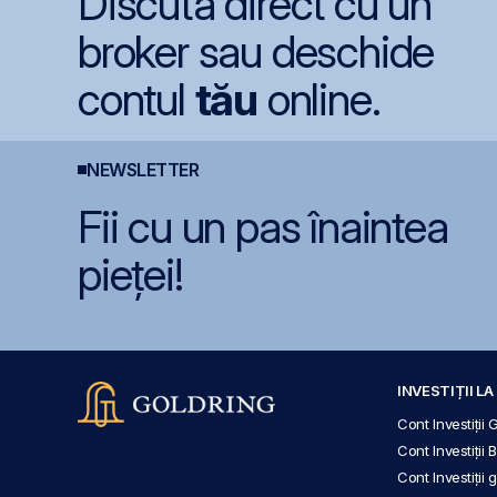
Discută direct cu un
broker sau deschide
contul
tău
online.
NEWSLETTER
Fii cu un pas înaintea
pieței!
INVESTIȚII L
Cont Investiții 
Cont Investiții 
Cont Investiții