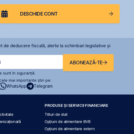
DESCHIDE CONT
t de deducere fiscală, alerte la schimbari legislative și
ABONEAZĂ-TE
l
 sunt în siguranță.
ele mai importante știri pe:
WhatsApp
Telegram
PRODUSE ȘI SERVICII FINANCIARE
tivitate
Titluri de stat
anizațională
Opțiuni de alimentare BVB
Opțiuni de alimentare extern