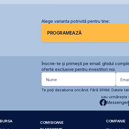
NET31E
României la BBB-
menținer
calificat
Alege varianta potrivită pentru tine:
PROGRAMEAZĂ
Înscrie-te și primești pe email: ghidul comple
oferte exclusive pentru investitori noi.
Nume
Emai
Te poți dezabona oricând. Fără SPAM. Datele tale
sau urmărește c
Messenger
A BURSA
COMPANIE
COMISIOANE