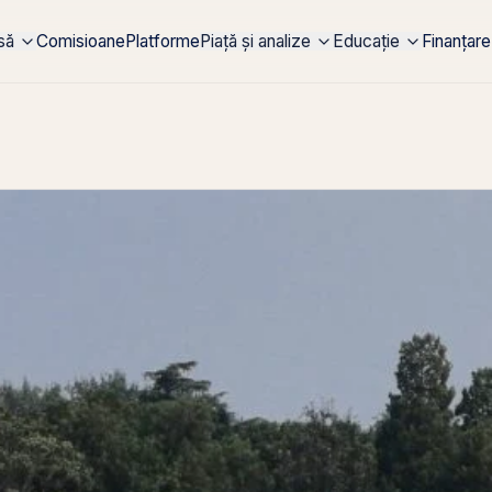
rsă
Comisioane
Platforme
Piață și analize
Educație
Finanțare