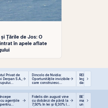
 și Țările de Jos: O
ntrat în apele aflate
gului
ul Privat de
Dincolo de Nvidia:
REIT-urile hotelie
ni Derpan S.A.,
Oportunitățile invizibile
legislație să fie, 
rupului
care construiesc
dacă proiecte bu
oods Snacks,
viitorul AI
sunt și banii se 
at și
scris
începe
Fidelis din august vine
BET atinge un no
 cu agențiile
cu dobânzi de până la
maxim istoric la B
 pentru
7,50% în lei și 6,30% în
un avans de 30,