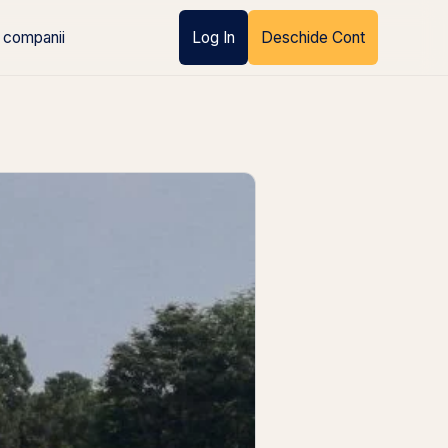
 companii
Log In
Deschide Cont