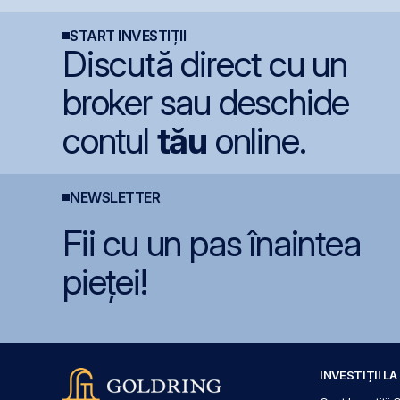
secetei
B
START INVESTIȚII
Discută direct cu un
broker sau deschide
contul
tău
online.
NEWSLETTER
Fii cu un pas înaintea
pieței!
INVESTIȚII L