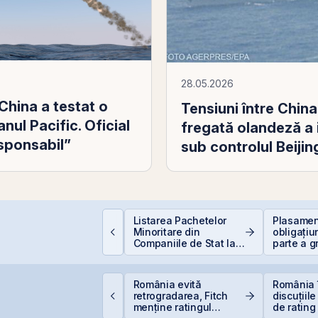
28.05.2026
China a testat o
Tensiuni între China
nul Pacific. Oficial
fregată olandeză a i
esponsabil”
sub controlul Beijin
Listarea Pachetelor
Plasament
mpozitarea
Minoritare din
obligațiu
âștigurilor la bursă
Companiile de Stat la
parte a g
BVB – Soluție pentru
Golden F
Deficitul Bugetar?
supliment
suprasub
ittnet Systems atrage
România evită
România 
,33 milioane euro prin
retrogradarea, Fitch
discuțiile
ferta de obligațiuni
menține ratingul
de rating