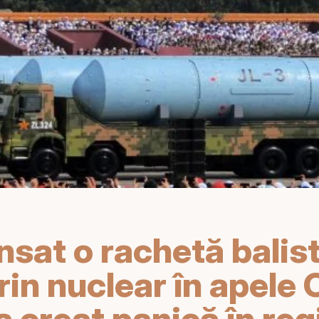
nsat o rachetă balist
in nuclear în apele 
 a creat panică în re