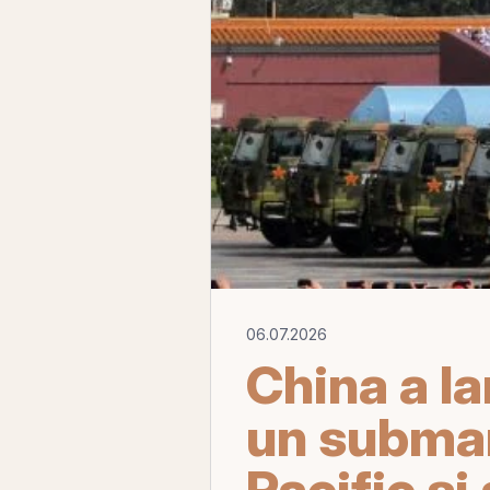
06.07.2026
China a la
un submar
Pacific și