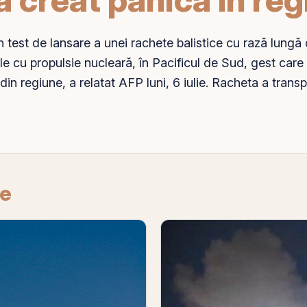
un
test
de lansare a unei rachete balistice cu rază lungă 
e cu propulsie nucleară, în Pacificul de Sud, gest care a
r din regiune, a relatat AFP luni, 6 iulie. Racheta a trans
re