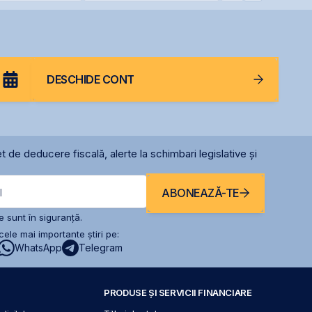
ea
euro
la începutul anulu
ivului suveran
DESCHIDE CONT
t de deducere fiscală, alerte la schimbari legislative și
ABONEAZĂ-TE
l
 sunt în siguranță.
ele mai importante știri pe:
WhatsApp
Telegram
PRODUSE ȘI SERVICII FINANCIARE