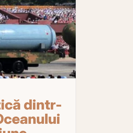
ică dintr-
Oceanului
giune