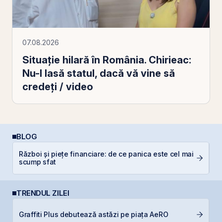
07.08.2026
Situație hilară în România. Chirieac:
Nu-l lasă statul, dacă vă vine să
credeți / video
BLOG
Război și piețe financiare: de ce panica este cel mai
D
scump sfat
Ar
TRENDUL ZILEI
B
Graffiti Plus debutează astăzi pe piața AeRO
d