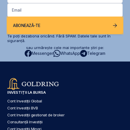
Email
ABONEAZĂ-TE
Te poți dezabona oricând. Fără SPAM. Datele tale sunt în
siguranță.
sau urmărește cele mai importante știri pe:
Messenger
WhatsApp
Telegram
INVESTIȚII LA BURSA
Cont Investiții Global
Cont Investiții BVB
Cont Investiții gestionat de broker
Consultanță Investiții
Cont Investiții Minori