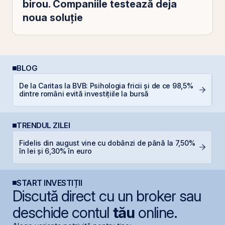
birou. Companiile testează deja
noua soluție
BLOG
De la Caritas la BVB: Psihologia fricii și de ce 98,5%
A
dintre români evită investițiile la bursă
T
TRENDUL ZILEI
L
Fidelis din august vine cu dobânzi de până la 7,50%
M
în lei și 6,30% în euro
R
START INVESTIȚII
Discută direct cu un broker sau
deschide contul
tău
online.