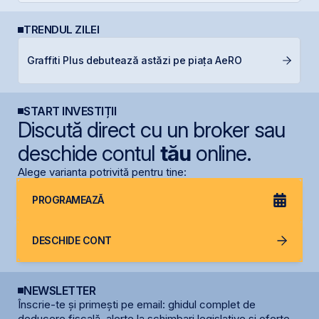
TRENDUL ZILEI
B
Graffiti Plus debutează astăzi pe piața AeRO
p
START INVESTIȚII
Discută direct cu un broker sau
deschide contul
tău
online.
Alege varianta potrivită pentru tine:
PROGRAMEAZĂ
DESCHIDE CONT
NEWSLETTER
Înscrie-te și primești pe email: ghidul complet de
deducere fiscală, alerte la schimbari legislative și oferte