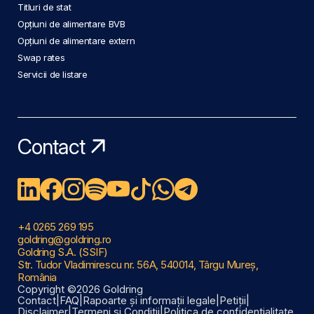
Titluri de stat
Opțiuni de alimentare BVB
Opțiuni de alimentare extern
Swap rates
Servicii de listare
Contact
+4 0265 269 195
goldring@goldring.ro
Goldring S.A. (SSIF)
Str. Tudor Vladimirescu nr. 56A, 540014, Târgu Mureș,
România
Copyright ©2026 Goldring
Contact
|
FAQ
|
Rapoarte și informații legale
|
Petiții
|
Disclaimer
|
Termeni și Condiții
|
Politica de confidențialitate