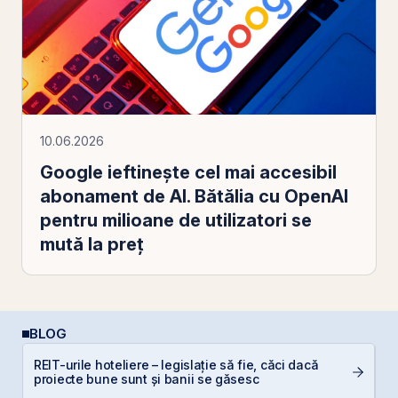
10.06.2026
Google ieftinește cel mai accesibil
abonament de AI. Bătălia cu OpenAI
pentru milioane de utilizatori se
mută la preț
BLOG
REIT-urile hoteliere – legislație să fie, căci dacă
C
proiecte bune sunt și banii se găsesc
a