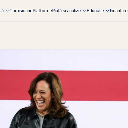
rsă
Comisioane
Platforme
Piață și analize
Educație
Finanțare