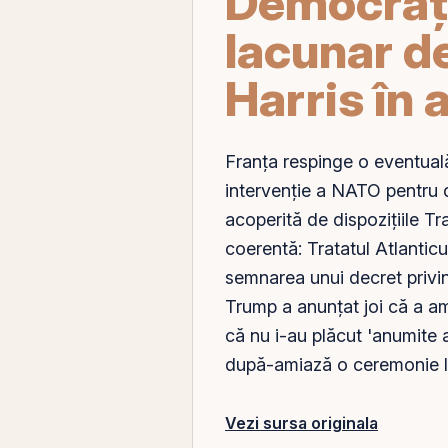
Democrați
lacunar d
Harris în 
Franța respinge o eventual
intervenție a NATO pentru d
acoperită de dispozițiile Tr
coerentă: Tratatul Atlantic
semnarea unui decret privi
Trump a anunțat joi că a am
că nu i-au plăcut 'anumite 
după-amiază o ceremonie la
Vezi sursa originala