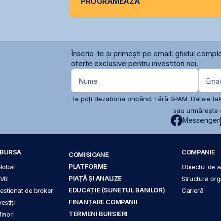
PROGRAMEAZĂ
Înscrie-te și primești pe email: ghidul comple
oferte exclusive pentru investitori noi.
Nume
Emai
Te poți dezabona oricând. Fără SPAM. Datele tale
sau urmărește c
Messenger
A BURSA
COMPANIE
COMISIOANE
PLATFORME
Global
Obiectul de ac
PIAȚĂ ȘI ANALIZE
BVB
Structura org
EDUCAȚIE (SUNETUL BANILOR)
 gestionat de broker
Carieră
FINANȚARE COMPANII
stiții
TERMENI BURSIERI
Minori