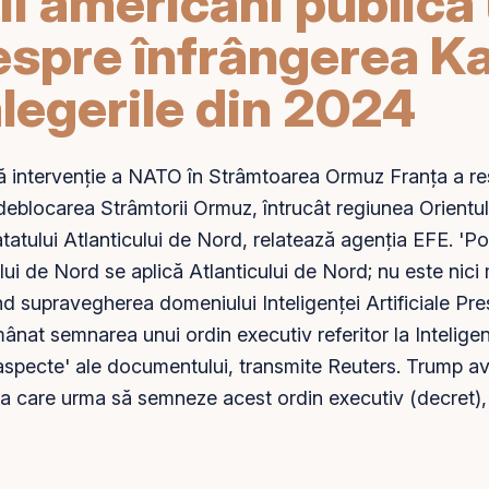
i americani publică 
espre înfrângerea K
alegerile din 2024
ă intervenție a NATO în Strâmtoarea Ormuz Franța a res
eblocarea Strâmtorii Ormuz, întrucât regiunea Orientul
atatului Atlanticului de
Nord
, relatează agenția EFE. 'Po
ului de Nord se aplică Atlanticului de Nord; nu este ni
nd supravegherea domeniului Inteligenței Artificiale P
ânat semnarea unui ordin executiv referitor la Inteligenț
aspecte' ale documentului, transmite Reuters. Trump ave
 care urma să semneze acest ordin executiv (decret), 