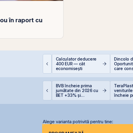
ou în raport cu
lasamentul Privat de
Calculator deducere
Dincolo d
bligațiuni Derpan S.A.,
400 EUR — cât
Oportunită
arte a grupului
economisești
care cons
olden Foods Snacks,
viitorul AI
uplimentat și
uprasubscris
omânia începe
BVB încheie prima
TeraPlast
iscuțiile cu agențiile
jumătate din 2026 cu
venituril
e rating pentru
BET +33% și
încheie p
enținerea
capitalizare record
semestru 
alificativului suveran
de 4 mili
Alege varianta potrivită pentru tine: