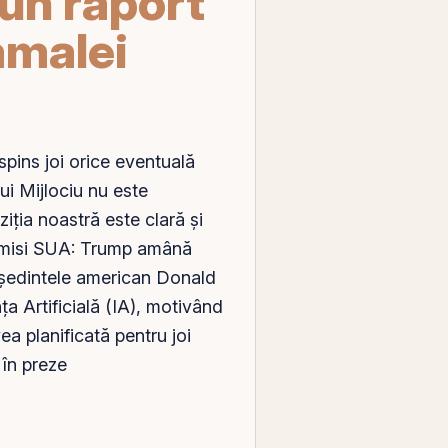
un raport
amalei
pins joi orice eventuală
ui Mijlociu nu este
ziția noastră este clară și
ci misi SUA: Trump amână
reședintele american Donald
a Artificială (IA), motivând
a planificată pentru joi
în preze