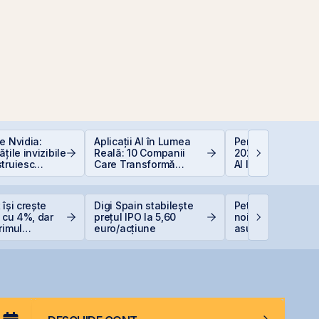
e Nvidia:
Aplicații AI în Lumea
Perspective Eco
țile invizibile
Reală: 10 Companii
2026: De la Exub
truiesc
Care Transformă
AI la Noua Ordin
Industriile
Economică
 își crește
Digi Spain stabilește
Petrolul urcă dup
e cu 4%, dar
prețul IPO la 5,60
noile lovituri ale
rimul
euro/acțiune
asupra Iranului
cu o pierdere
oane de lei