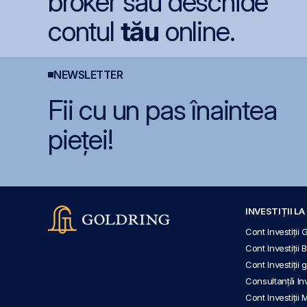
broker sau deschide
contul
tău
online.
NEWSLETTER
Fii cu un pas înaintea
pieței!
INVESTIȚII L
Cont Investiții 
Cont Investiții 
Cont Investiții
Consultanță Inve
Cont Investiții 