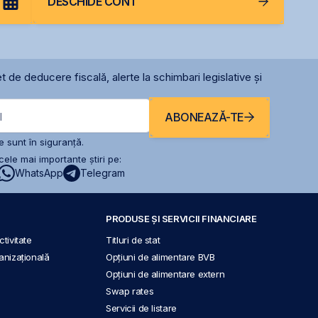
DESCHIDE CONT
t de deducere fiscală, alerte la schimbari legislative și
ABONEAZĂ-TE
l
 sunt în siguranță.
ele mai importante știri pe:
WhatsApp
Telegram
PRODUSE ȘI SERVICII FINANCIARE
tivitate
Titluri de stat
anizațională
Opțiuni de alimentare BVB
Opțiuni de alimentare extern
Swap rates
Servicii de listare