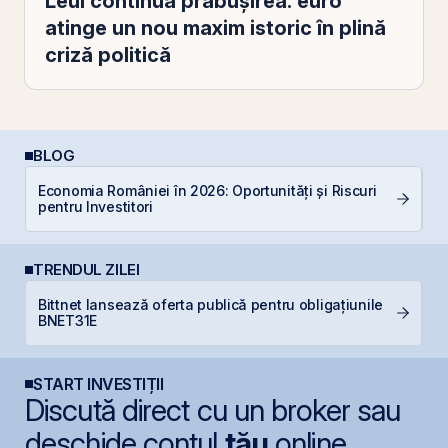
Leul continuă prăbușirea: euro
atinge un nou maxim istoric în plină
criză politică
BLOG
Economia României în 2026: Oportunități și Riscuri
R
pentru Investitori
s
TRENDUL ZILEI
Bittnet lansează oferta publică pentru obligațiunile
D
BNET31E
START INVESTIȚII
Discută direct cu un broker sau
deschide contul
tău
online.