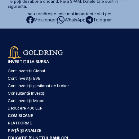
Te poți dezabona oricând. Fără SPAM. Datele tale sunt în
siguranță.
sau urmărește cele mai importante știri pe:
Messenger
WhatsApp
Telegram
INVESTIȚII LA BURSA
Cont Investiții Global
Cont Investiții BVB
Cont Investiții gestionat de broker
Consultanță Investiții
Cont Investiții Minori
Deducere 400 EUR
COMISIOANE
PLATFORME
PIAȚĂ ȘI ANALIZE
EDUCAȚIE (SUNETUL BANILOR)