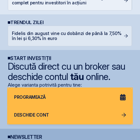
complet pentru investitori în acțiuni
b
TRENDUL ZILEI
L
Fidelis din august vine cu dobânzi de până la 7,50%
M
în lei și 6,30% în euro
R
START INVESTIȚII
Discută direct cu un broker sau
deschide contul
tău
online.
Alege varianta potrivită pentru tine:
PROGRAMEAZĂ
DESCHIDE CONT
NEWSLETTER