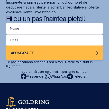
Înscrie-te și primești pe email: ghidul complet de
deducere fiscală, alerte la schimbari legislative și oferte
exclusive pentru investitori noi.
Fii cu un pas înaintea pieței!
Nume
Email
ABONEAZĂ-TE
Te poți dezabona oricând. Fără SPAM. Datele tale sunt în
siguranță.
sau urmărește cele mai importante știri pe:
Messenger
WhatsApp
Telegram
INVESTIȚII LA BURSA