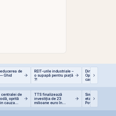
deducerea de
REIT-urile industriale –
Dincolo de Nvidia
— Ghid
o supapă pentru piață
Oportunitățile invi
?!
care construiesc
viitorul AI
 centralei de
TTS finalizează
Simtel Team ced
odă, oprită
investiția de 23
etapizat 14% din
din cauza
milioane euro în
Power pentru 3,99
terminalul Canopus
lei și își reduce
Constanța
participația la 3