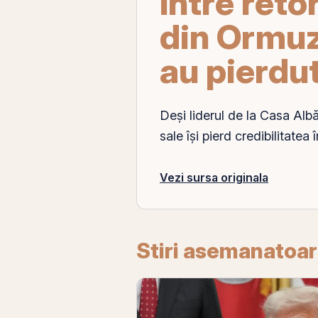
Între retor
din Ormuz
au pierdut
Deși liderul de la Casa
Alb
sale își pierd credibilitatea î
Vezi sursa originala
Stiri asemanatoa