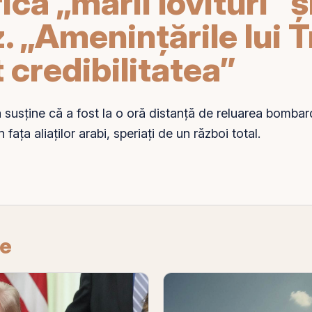
ica „marii lovituri” ș
. „Amenințările lui 
 credibilitatea”
ă
susține că a fost la o oră distanță de reluarea bombar
n fața aliaților arabi, speriați de un război total.
re