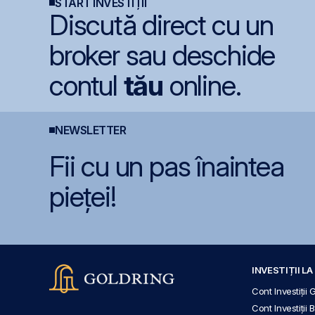
START INVESTIȚII
Discută direct cu un
broker sau deschide
contul
tău
online.
NEWSLETTER
Fii cu un pas înaintea
pieței!
INVESTIȚII L
Cont Investiții 
Cont Investiții 