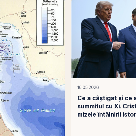
16.05.2026
Ce a câștigat și ce 
summitul cu Xi. Cri
mizele întâlnirii ist