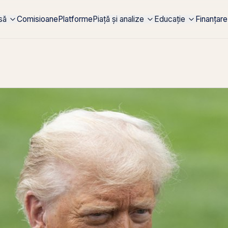
rsă
Comisioane
Platforme
Piață și analize
Educație
Finanțare