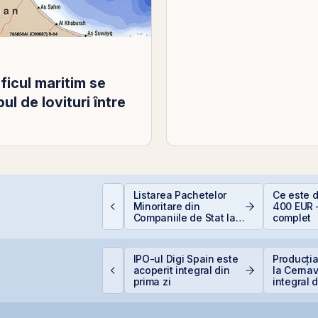
icul maritim se
l de lovituri între
ăzboi și piețe
Listarea Pachetelor
Ce este 
inanciare: de ce
Minoritare din
400 EUR 
anica este cel mai
Companiile de Stat la
complet
cump sfat
BVB – Soluție pentru
Deficitul Bugetar?
idroelectrica vrea să
IPO-ul Digi Spain este
Producția
enunțe la un baraj de
acoperit integral din
la Cernav
,27 miliarde lei pe
prima zi
integral 
iret
secetei