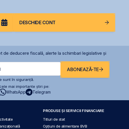
DESCHIDE CONT
t de deducere fiscală, alerte la schimbari legislative și
ABONEAZĂ-TE
l
 sunt în siguranță.
ele mai importante știri pe:
WhatsApp
Telegram
PRODUSE ȘI SERVICII FINANCIARE
tivitate
Titluri de stat
anizațională
Opțiuni de alimentare BVB