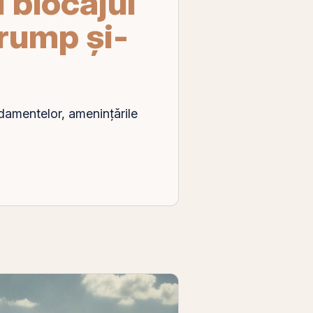
i blocajul
Trump și-
damentelor, amenințările