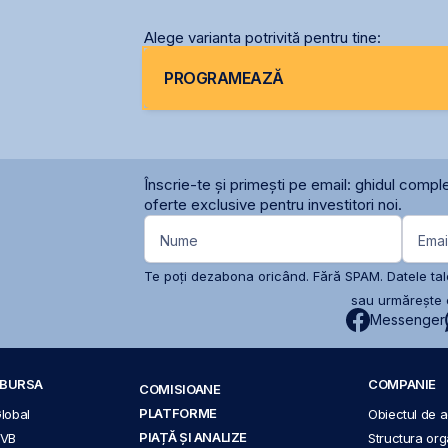
Alege varianta potrivită pentru tine:
PROGRAMEAZĂ
Înscrie-te și primești pe email: ghidul comple
oferte exclusive pentru investitori noi.
Nume
Emai
Te poți dezabona oricând. Fără SPAM. Datele tale
sau urmărește c
Messenger
A BURSA
COMPANIE
COMISIOANE
PLATFORME
Global
Obiectul de ac
PIAȚĂ ȘI ANALIZE
BVB
Structura org