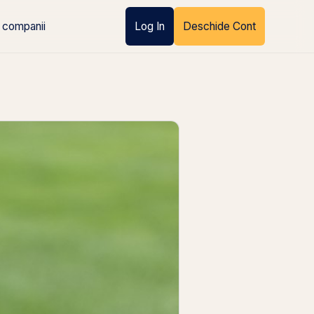
 companii
Log In
Deschide Cont