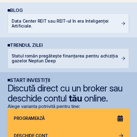
BLOG
Data Center REIT sau REIT-ul în era Inteligenței
L
Artificiale.
S
TRENDUL ZILEI
Statul român pregătește finanțarea pentru achiziția
IP
gazelor Neptun Deep
START INVESTIȚII
Discută direct cu un broker sau
deschide contul
tău
online.
Alege varianta potrivită pentru tine:
PROGRAMEAZĂ
DESCHIDE CONT