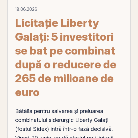
18.06.2026
Licitație Liberty
Galați: 5 investitori
se bat pe combinat
după o reducere de
265 de milioane de
euro
Bătălia pentru salvarea și preluarea
combinatului siderurgic Liberty
Galați
(fostul Sidex) intră într-o fază decisivă.
Vineri, 19 iunie, se dă startul noii licitații