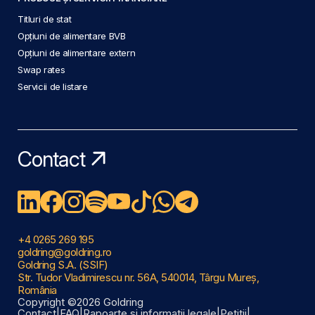
Titluri de stat
Opțiuni de alimentare BVB
Opțiuni de alimentare extern
Swap rates
Servicii de listare
Contact
+4 0265 269 195
goldring@goldring.ro
Goldring S.A. (SSIF)
Str. Tudor Vladimirescu nr. 56A, 540014, Târgu Mureș,
România
Copyright ©2026 Goldring
Contact
|
FAQ
|
Rapoarte și informații legale
|
Petiții
|