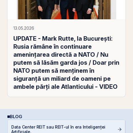
13.05.2026
UPDATE - Mark Rutte, la Bucureşti:
Rusia rămâne în continuare
ameninţarea directă a NATO / Nu
putem să lăsăm garda jos / Doar prin
NATO putem să menţinem în
siguranţă un miliard de oameni pe
ambele părţi ale Atlanticului - VIDEO
BLOG
Data Center REIT sau REIT-ul în era Inteligenței
C
Artificiale.
a