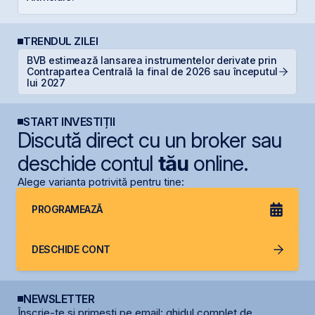
TRENDUL ZILEI
BVB estimează lansarea instrumentelor derivate prin
T
Contrapartea Centrală la final de 2026 sau începutul
p
lui 2027
START INVESTIȚII
Discută direct cu un broker sau
deschide contul
tău
online.
Alege varianta potrivită pentru tine:
PROGRAMEAZĂ
DESCHIDE CONT
NEWSLETTER
Înscrie-te și primești pe email: ghidul complet de