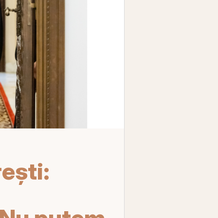
eşti:
/ Nu putem