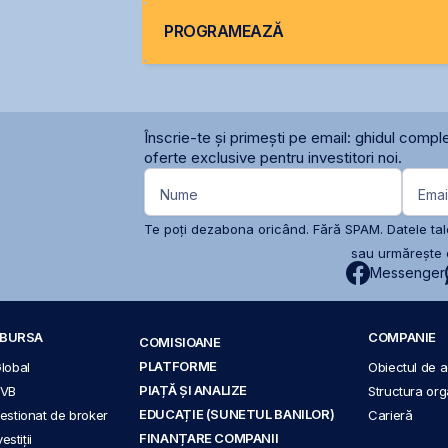
PROGRAMEAZĂ
Înscrie-te și primești pe email: ghidul comple
oferte exclusive pentru investitori noi.
Nume
Emai
Te poți dezabona oricând. Fără SPAM. Datele tale
sau urmărește c
Messenger
A BURSA
COMPANIE
COMISIOANE
PLATFORME
Global
Obiectul de ac
PIAȚĂ ȘI ANALIZE
BVB
Structura org
EDUCAȚIE (SUNETUL BANILOR)
 gestionat de broker
Carieră
FINANȚARE COMPANII
stiții