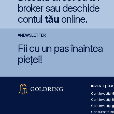
broker sau deschide
contul
tău
online.
NEWSLETTER
Fii cu un pas înaintea
pieței!
INVESTIȚII L
Cont Investiții 
Cont Investiții 
Cont Investiții
Consultanță Inve