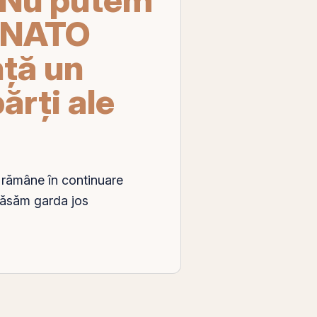
n NATO
ţă un
ărţi ale
a rămâne în continuare
 lăsăm garda jos