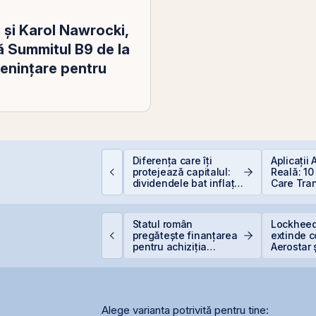
 și Karol Nawrocki,
 Summitul B9 de la
menințare pentru
educere 400 EUR
Diferența care îți
Aplicații
entru PFA - pas cu
protejează capitalul:
Reală: 10
as
dividendele bat inflația
Care Tra
(+5% vs. −6%)
Industriil
roducția centralei de
Statul român
Lockheed
a Cernavodă, oprită
pregătește finanțarea
extinde 
ntegral din cauza
pentru achiziția
Aerostar 
ecetei
gazelor Neptun Deep
pentru m
radarelo
România
Alege varianta potrivită pentru tine: