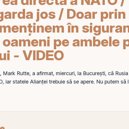
garda jos / Doar pri
menţinem în siguran
e oameni pe ambele p
ui - VIDEO
 Mark Rutte, a afirmat, miercuri, la Bucureşti, că Rusi
 iar statele Alianţei trebuie să se apere. Nu putem să
re