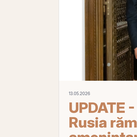
13.05.2026
UPDATE - 
Rusia răm
ameninţar