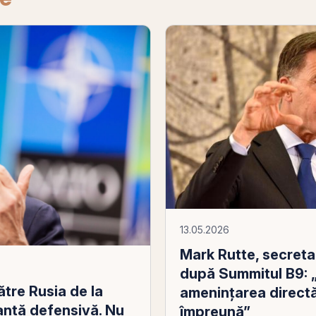
13.05.2026
Mark Rutte, secreta
după Summitul B9: 
ătre Rusia de la
amenințarea direct
anță defensivă. Nu
împreună”