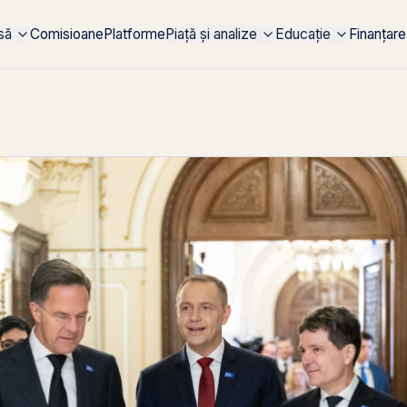
rsă
Comisioane
Platforme
Piață și analize
Educație
Finanțare