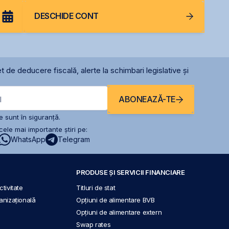
DESCHIDE CONT
t de deducere fiscală, alerte la schimbari legislative și
ABONEAZĂ-TE
l
 sunt în siguranță.
ele mai importante știri pe:
WhatsApp
Telegram
PRODUSE ȘI SERVICII FINANCIARE
tivitate
Titluri de stat
anizațională
Opțiuni de alimentare BVB
Opțiuni de alimentare extern
Swap rates