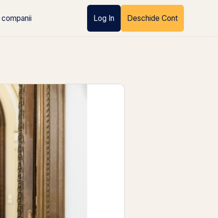
 companii
Log In
Deschide Cont