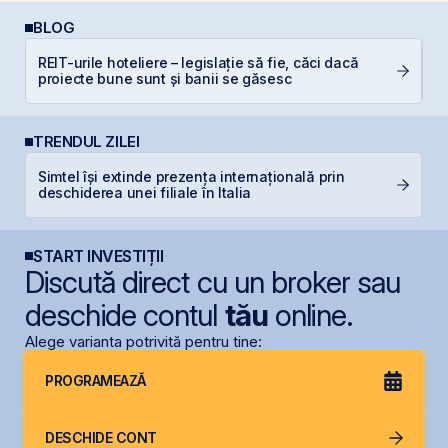
BLOG
REIT-urile hoteliere – legislație să fie, căci dacă
De
proiecte bune sunt și banii se găsesc
di
TRENDUL ZILEI
Simtel își extinde prezența internațională prin
G
deschiderea unei filiale în Italia
START INVESTIȚII
Discută direct cu un broker sau
deschide contul
tău
online.
Alege varianta potrivită pentru tine:
PROGRAMEAZĂ
DESCHIDE CONT