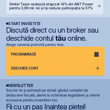
Simtel Team cedează etapizat 14% din ANT Power
D
pentru 3,99 mil. lei și își reduce participația la 37%
START INVESTIȚII
Discută direct cu un broker sau
deschide contul
tău
online.
Alege varianta potrivită pentru tine:
PROGRAMEAZĂ
DESCHIDE CONT
NEWSLETTER
Înscrie-te și primești pe email: ghidul complet de
deducere fiscală, alerte la schimbari legislative și oferte
exclusive pentru investitori noi.
Fii cu un pas înaintea pieței!