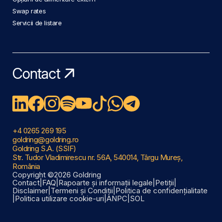
Swap rates
Servicii de listare
Contact
+4 0265 269 195
goldring@goldring.ro
Goldring S.A. (SSIF)
Str. Tudor Vladimirescu nr. 56A, 540014, Târgu Mureș,
România
Copyright ©2026 Goldring
Contact
|
FAQ
|
Rapoarte și informații legale
|
Petiții
|
Disclaimer
|
Termeni și Condiții
|
Politica de confidențialitate
|
Politica utilizare cookie-uri
|
ANPC
|
SOL