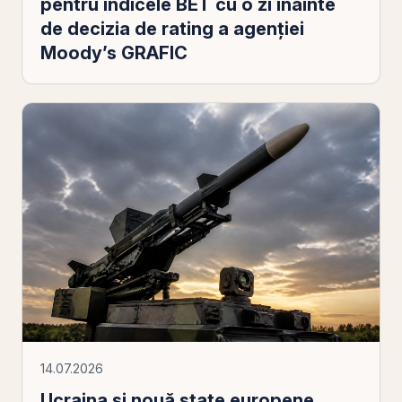
pentru indicele BET cu o zi înainte
de decizia de rating a agenției
Moody’s GRAFIC
14.07.2026
Ucraina și nouă state europene