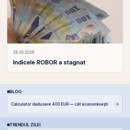
28.05.2026
Indicele ROBOR a stagnat
BLOG
P
Calculator deducere 400 EUR — cât economisești
N
TRENDUL ZILEI