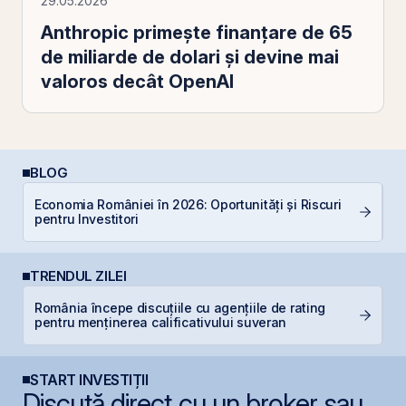
29.05.2026
Anthropic primește finanțare de 65
de miliarde de dolari și devine mai
valoros decât OpenAI
BLOG
Economia României în 2026: Oportunități și Riscuri
C
pentru Investitori
TRENDUL ZILEI
România începe discuțiile cu agențiile de rating
H
pentru menținerea calificativului suveran
mi
START INVESTIȚII
Discută direct cu un broker sau