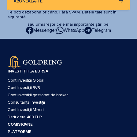
ABONEAZĂ-TE
Te poți dezabona oricând. Fără SPAM. Datele tale sunt în
siguranță.
sau urmărește cele mai importante știri pe:
Messenger
WhatsApp
Telegram
INVESTIȚII LA BURSA
Cont Investiții Global
Cont Investiții BVB
Cont Investiții gestionat de broker
Consultanță Investiții
Cont Investiții Minori
Deducere 400 EUR
COMISIOANE
PLATFORME