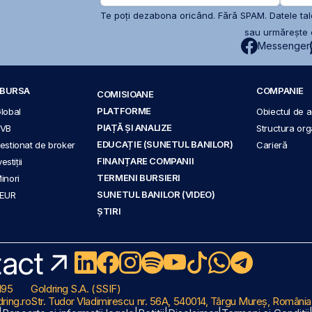
Te poți dezabona oricând. Fără SPAM. Datele tale
sau urmărește c
Messenger
A BURSA
COMPANIE
COMISIOANE
PLATFORME
Global
Obiectul de ac
PIAȚĂ ȘI ANALIZE
BVB
Structura org
EDUCAȚIE (SUNETUL BANILOR)
 gestionat de broker
Carieră
FINANȚARE COMPANII
stiții
TERMENI BURSIERI
Minori
SUNETUL BANILOR (VIDEO)
 EUR
ȘTIRI
act
195
Goldring S.A. (SSIF)
ring.ro
Str. Tudor Vladimirescu nr. 56A, 540014, Târgu Mureș, România