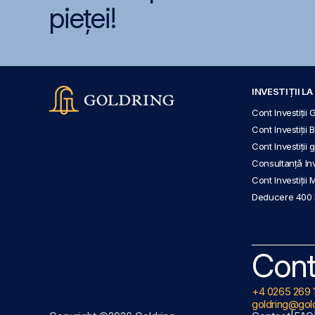
pieței!
INVESTIȚII L
Cont Investiții 
Cont Investiții 
Cont Investiții
Consultanță Inve
Cont Investiții 
Deducere 400
Cont
+4 0265 269 
goldring@gold