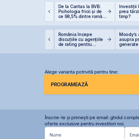
uterea retail-ului:
De la Caritas la BVB:
Investiții
iscount-ul IPO-ului
Psihologia fricii și de
prea târz
ris-Tim atrage
ce 98,5% dintre români
timp?
ubscrieri de peste 2
evită investițiile la
ri mai mari față de
bursă
apitalizarea estimată
igi pregătește listarea
România începe
Moody’s 
 companiei
igi Spain pe bursele
discuțiile cu agențiile
asupra pr
paniole
de rating pentru
generate 
menținerea
record în 
calificativului suveran
Alege varianta potrivită pentru tine:
PROGRAMEAZĂ
Înscrie-te și primești pe email: ghidul comple
oferte exclusive pentru investitori noi.
Nume
Emai