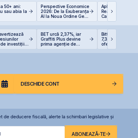
 la 50+ ani:
Perspective Economice
Aplicații AI în Lu
iu sau abia la
2026: De la Exuberanța
Reală: 10 Compan
AI la Noua Ordine Geo-
Care Transformă
Economică
Industriile
avertizează
BET urcă 2,37%, iar
Bittnet Systems a
esiunilor
Graffiti Plus devine
7,33 milioane eur
de investițiile
prima agenție de
oferta de obligați
AI
comunicare listată la
BNET31E
BVB
DESCHIDE CONT
t de deducere fiscală, alerte la schimbari legislative și
ABONEAZĂ-TE
l