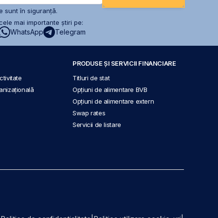
 sunt în siguranță.
ele mai importante știri pe:
WhatsApp
Telegram
PRODUSE ȘI SERVICII FINANCIARE
tivitate
Titluri de stat
anizațională
Opțiuni de alimentare BVB
Opțiuni de alimentare extern
Swap rates
Servicii de listare