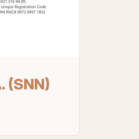
. (SNN)
M