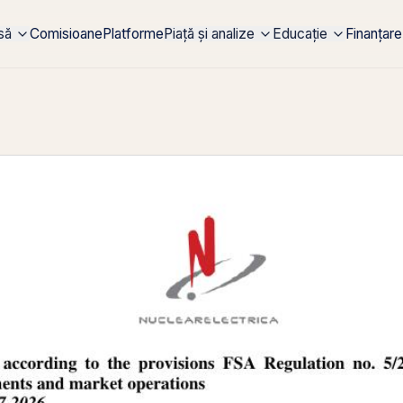
rsă
Comisioane
Platforme
Piață și analize
Educație
Finanțare