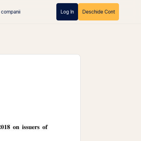
 companii
Log In
Deschide Cont