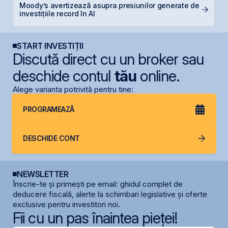
Moody’s avertizează asupra presiunilor generate de
B
investițiile record în AI
B
START INVESTIȚII
Discută direct cu un broker sau
deschide contul
tău
online.
Alege varianta potrivită pentru tine:
PROGRAMEAZĂ
DESCHIDE CONT
NEWSLETTER
Înscrie-te și primești pe email: ghidul complet de
deducere fiscală, alerte la schimbari legislative și oferte
exclusive pentru investitori noi.
Fii cu un pas înaintea pieței!