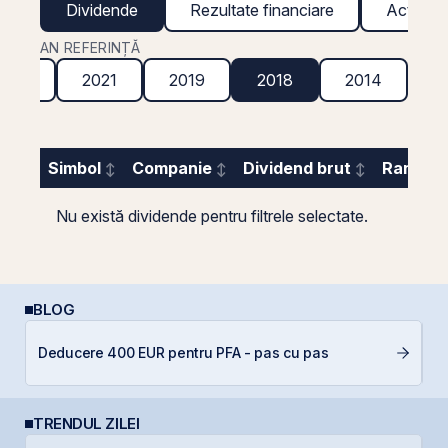
Dividende
Rezultate financiare
Acțiuni g
AN REFERINȚĂ
2022
2021
2019
2018
2014
Simbol
Companie
Dividend brut
Randame
Nu există dividende pentru filtrele selectate.
BLOG
R
Deducere 400 EUR pentru PFA - pas cu pas
l
TRENDUL ZILEI