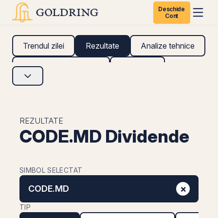
Deschide
Cont
Trendul zilei
Rezultate
Analize tehnice
Analize fundamentale
Research
REZULTATE
CODE.MD Dividende
SIMBOL SELECTAT
×
CODE.MD
TIP