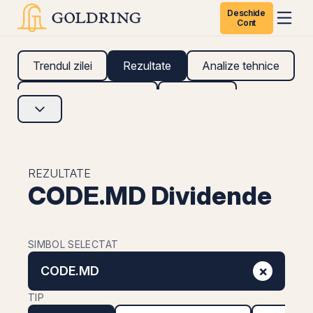
Deschide
Cont
Trendul zilei
Rezultate
Analize tehnice
Analize fundamentale
Research
REZULTATE
CODE.MD Dividende
SIMBOL SELECTAT
×
CODE.MD
TIP