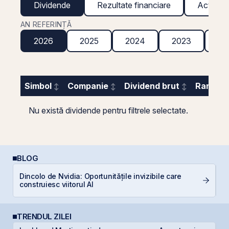
Dividende
Rezultate financiare
Acțiuni g
AN REFERINȚĂ
2026
2025
2024
2023
20
Simbol
Companie
Dividend brut
Randame
Nu există dividende pentru filtrele selectate.
BLOG
Dincolo de Nvidia: Oportunitățile invizibile care
C
construiesc viitorul AI
co
TRENDUL ZILEI