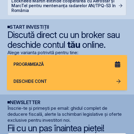
Lockheed Martin extinde cooperarea cu Aerostar și
D
MarcTel pentru mentenanța radarelor AN/TPQ-53 în
s
România
START INVESTIȚII
Discută direct cu un broker sau
deschide contul
tău
online.
Alege varianta potrivită pentru tine:
PROGRAMEAZĂ
DESCHIDE CONT
NEWSLETTER
Înscrie-te și primești pe email: ghidul complet de
deducere fiscală, alerte la schimbari legislative și oferte
exclusive pentru investitori noi.
Fii cu un pas înaintea pieței!