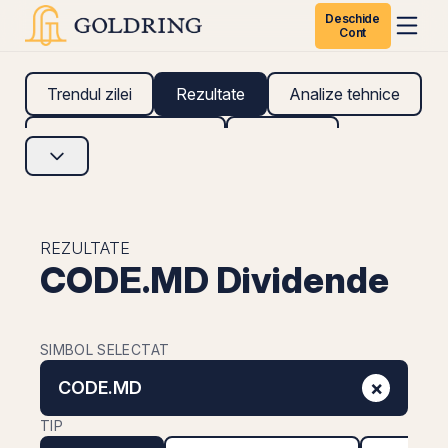
Deschide
Cont
Trendul zilei
Rezultate
Analize tehnice
Analize fundamentale
Research
REZULTATE
CODE.MD Dividende
SIMBOL SELECTAT
×
CODE.MD
TIP