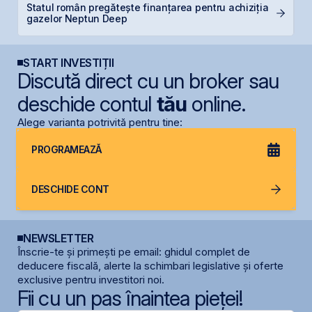
Statul român pregătește finanțarea pentru achiziția
M
gazelor Neptun Deep
in
START INVESTIȚII
Discută direct cu un broker sau
deschide contul
tău
online.
Alege varianta potrivită pentru tine:
PROGRAMEAZĂ
DESCHIDE CONT
NEWSLETTER
Înscrie-te și primești pe email: ghidul complet de
deducere fiscală, alerte la schimbari legislative și oferte
exclusive pentru investitori noi.
Fii cu un pas înaintea pieței!