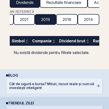
Dividende
Rezultate financiare
Acțiuni g
AN REFERINȚĂ
2022
2021
2019
2018
2014
Simbol
Companie
Dividend brut
Randame
Nu există dividende pentru filtrele selectate.
BLOG
R
Cât de sigură e bursa? Mituri, riscuri reale și cum să
d
investești inteligent
p
TRENDUL ZILEI