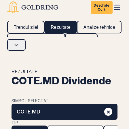
Deschide
Cont
Trendul zilei
Rezultate
Analize tehnice
Analize fundamentale
Research
REZULTATE
COTE.MD Dividende
SIMBOL SELECTAT
×
COTE.MD
TIP