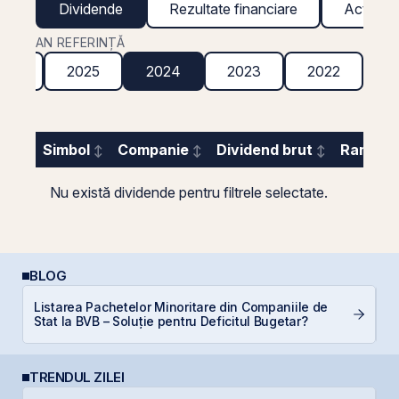
Dividende
Rezultate financiare
Acțiuni g
AN REFERINȚĂ
026
2025
2024
2023
2022
2
Simbol
Companie
Dividend brut
Randame
Nu există dividende pentru filtrele selectate.
BLOG
Listarea Pachetelor Minoritare din Companiile de
E
Stat la BVB – Soluție pentru Deficitul Bugetar?
pe
TRENDUL ZILEI