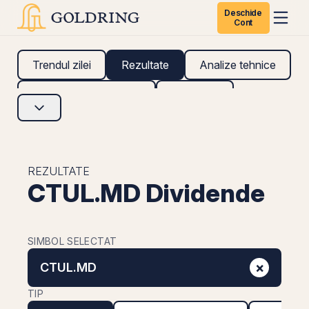
Deschide
Cont
Trendul zilei
Rezultate
Analize tehnice
Analize fundamentale
Research
REZULTATE
CTUL.MD Dividende
SIMBOL SELECTAT
×
CTUL.MD
TIP