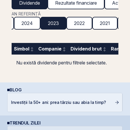
Dividende
Rezultate financiare
Acțiuni g
AN REFERINȚĂ
025
2024
2023
2022
2021
2
Simbol
Companie
Dividend brut
Randame
Nu există dividende pentru filtrele selectate.
BLOG
E
Investiții la 50+ ani: prea târziu sau abia la timp?
pe
TRENDUL ZILEI