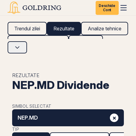
Deschide
Cont
Trendul zilei
Rezultate
Analize tehnice
Analize fundamentale
Research
REZULTATE
NEP.MD Dividende
SIMBOL SELECTAT
×
NEP.MD
TIP