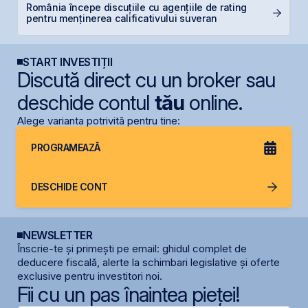
România începe discuțiile cu agențiile de rating
T
pentru menținerea calificativului suveran
p
START INVESTIȚII
Discută direct cu un broker sau
deschide contul
tău
online.
Alege varianta potrivită pentru tine:
PROGRAMEAZĂ
DESCHIDE CONT
NEWSLETTER
Înscrie-te și primești pe email: ghidul complet de
deducere fiscală, alerte la schimbari legislative și oferte
exclusive pentru investitori noi.
Fii cu un pas înaintea pieței!