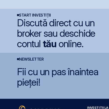
l
generate de investițiile
un avans de 30,8% de
7
record în AI
la începutul anului
6
START INVESTIȚII
Discută direct cu un
broker sau deschide
contul
tău
online.
NEWSLETTER
Fii cu un pas înaintea
pieței!
INVESTIȚII L