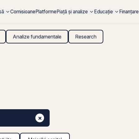
rsă
Comisioane
Platforme
Piață și analize
Educație
Finanțare
Analize fundamentale
Research
×