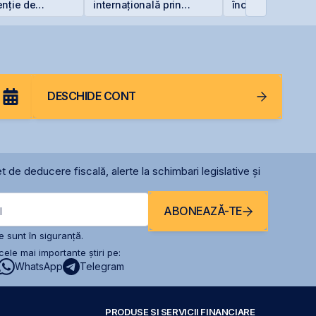
enție de
internațională prin
încheie primul
e listată la
deschiderea unei
semestru cu o pi
filiale în Italia
de 4 milioane de 
DESCHIDE CONT
t de deducere fiscală, alerte la schimbari legislative și
ABONEAZĂ-TE
l
 sunt în siguranță.
ele mai importante știri pe:
WhatsApp
Telegram
PRODUSE ȘI SERVICII FINANCIARE