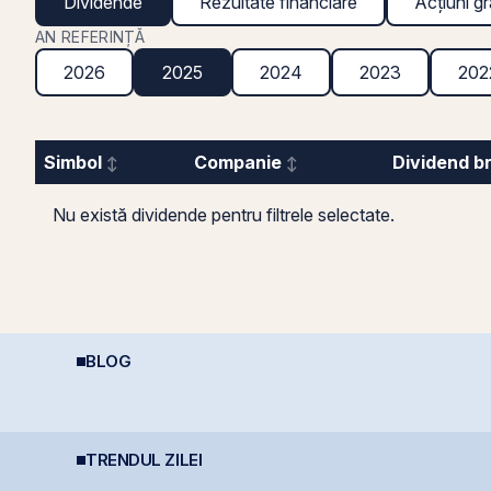
Dividende
Rezultate financiare
Acțiuni gr
AN REFERINȚĂ
2026
2025
2024
2023
202
Simbol
Companie
Dividend b
Nu există dividende pentru filtrele selectate.
BLOG
Șocurile petroliere:
REIT-urile de
D
cum afectează prețul
infrastructură din
O
petrolului Bursa de
China - să copiem de
c
Valori București
la cel ce copiază?!
v
TRENDUL ZILEI
Moody’s avertizează
BET atinge un nou
F
asupra presiunilor
maxim istoric la BVB, cu
c