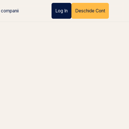
 companii
Log In
Deschide Cont