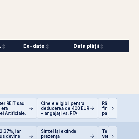
A
Ex-date
Data plății
ter REIT sau
Cine e eligibil pentru
Război și piețe
n era
deducerea de 400 EUR
financiare: de ce
ei Artificiale.
- angajați vs. PFA
panica este cel m
scump sfat
2,37%, iar
Simtel își extinde
TeraPlast își creș
Plus devine
prezența
veniturile cu 4%, 