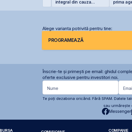
,55% pentru lei și
integral din cauza
prima ag
,20% pentru euro
secetei
comunicar
BVB
Alege varianta potrivită pentru tine:
PROGRAMEAZĂ
Înscrie-te și primești pe email: ghidul comple
oferte exclusive pentru investitori noi.
Nume
Emai
Te poți dezabona oricând. Fără SPAM. Datele tale
sau urmărește c
Messenger
A BURSA
COMPANIE
COMISIOANE