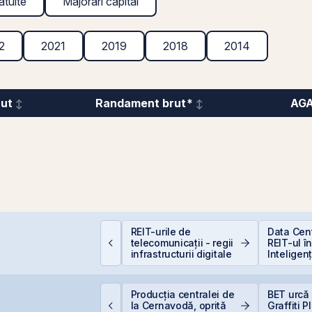
atuite
Majorări capital
2
2021
2019
2018
2014
rut
Randament brut*
AG
incolo de Nvidia:
REIT-urile de
Data Cen
portunitățile invizibile
telecomunicații - regii
REIT-ul î
are construiesc
infrastructurii digitale
Inteligenț
iitorul AI
idelis revine în iulie
Producția centralei de
BET urcă 
u dobânzi de până la
la Cernavodă, oprită
Graffiti 