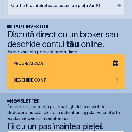
F
Graffiti Plus debutează astăzi pe piața AeRO
p
START INVESTIȚII
Discută direct cu un broker sau
deschide contul
tău
online.
Alege varianta potrivită pentru tine:
PROGRAMEAZĂ
DESCHIDE CONT
NEWSLETTER
Înscrie-te și primești pe email: ghidul complet de
deducere fiscală, alerte la schimbari legislative și oferte
exclusive pentru investitori noi.
Fii cu un pas înaintea pieței!