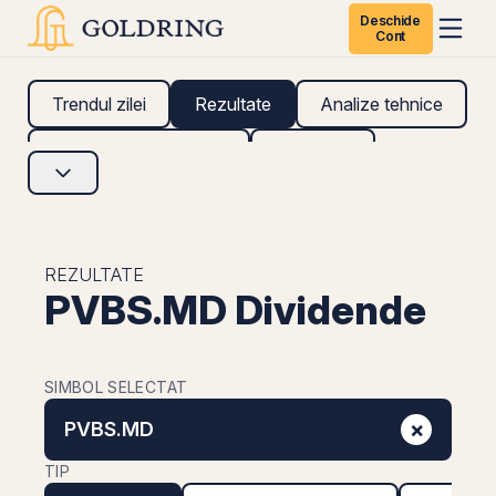
Deschide
Cont
Trendul zilei
Rezultate
Analize tehnice
Analize fundamentale
Research
REZULTATE
PVBS.MD Dividende
SIMBOL SELECTAT
×
PVBS.MD
TIP