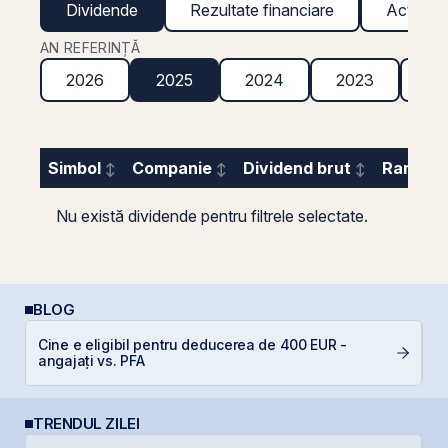
Dividende
Rezultate financiare
Acțiuni g
AN REFERINȚĂ
2026
2025
2024
2023
20
Simbol
Companie
Dividend brut
Randame
Nu există dividende pentru filtrele selectate.
BLOG
Cine e eligibil pentru deducerea de 400 EUR -
C
angajați vs. PFA
TRENDUL ZILEI