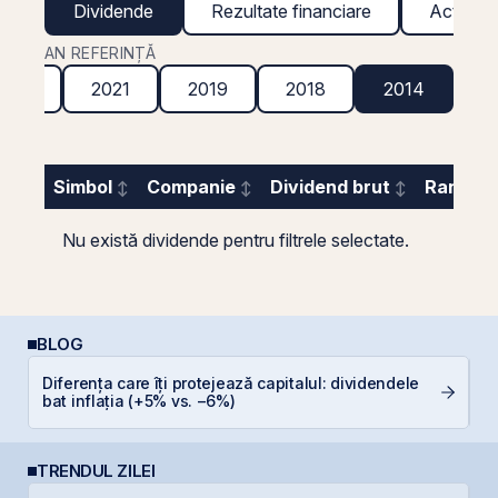
Dividende
Rezultate financiare
Acțiuni g
AN REFERINȚĂ
2022
2021
2019
2018
2014
Simbol
Companie
Dividend brut
Randame
Nu există dividende pentru filtrele selectate.
BLOG
Diferența care îți protejează capitalul: dividendele
D
bat inflația (+5% vs. −6%)
TRENDUL ZILEI