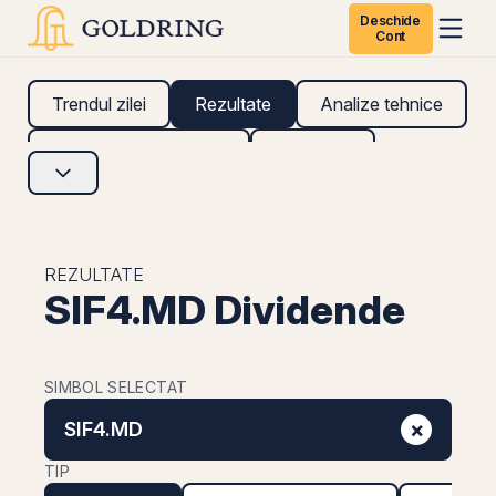
Deschide
Cont
Trendul zilei
Rezultate
Analize tehnice
Analize fundamentale
Research
REZULTATE
SIF4.MD Dividende
SIMBOL SELECTAT
×
SIF4.MD
TIP