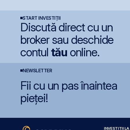
lei la capitalizare într-o
încheie primul
e
singură zi
semestru cu o pierdere
de 4 milioane de lei
START INVESTIȚII
Discută direct cu un
broker sau deschide
contul
tău
online.
NEWSLETTER
Fii cu un pas înaintea
pieței!
INVESTIȚII L