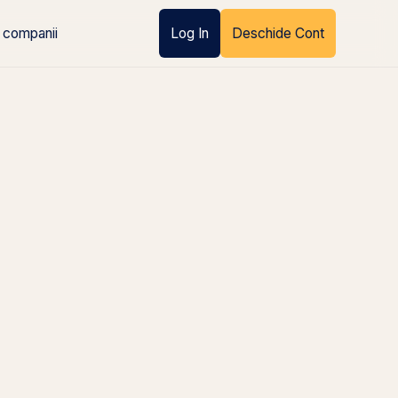
 companii
Log In
Deschide Cont