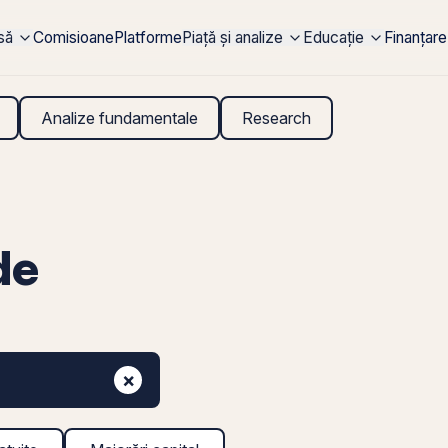
rsă
Comisioane
Platforme
Piață și analize
Educație
Finanțare
Analize fundamentale
Research
de
×