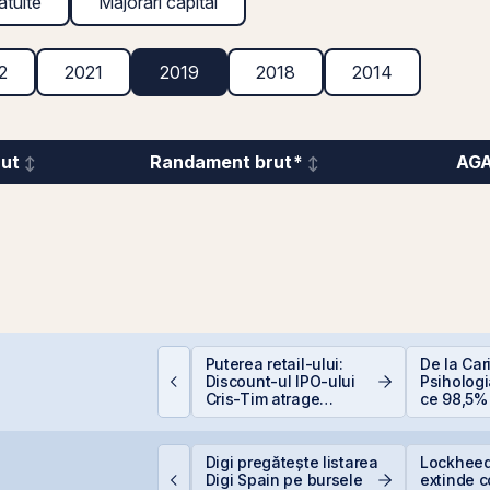
atuite
Majorări capital
2
2021
2019
2018
2014
rut
Randament brut*
AG
epozitele Bancare:
Puterea retail-ului:
De la Car
vantaje și
Discount-ul IPO-ului
Psihologia
ezavantaje
Cris-Tim atrage
ce 98,5% 
subscrieri de peste 2
evită inve
ori mai mari față de
bursă
capitalizarea estimată
igi Spain stabilește
Digi pregătește listarea
Lockheed
a companiei
rețul IPO la 5,60
Digi Spain pe bursele
extinde 