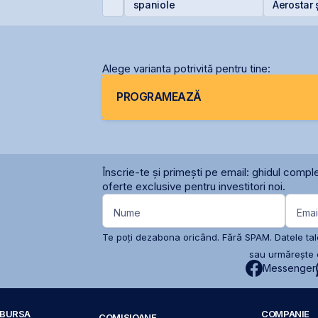
uro/acțiune
spaniole
Aerostar 
pentru m
radarelo
România
Alege varianta potrivită pentru tine:
PROGRAMEAZĂ
Înscrie-te și primești pe email: ghidul comple
oferte exclusive pentru investitori noi.
Nume
Emai
Te poți dezabona oricând. Fără SPAM. Datele tale
sau urmărește c
Messenger
A BURSA
COMPANIE
COMISIOANE