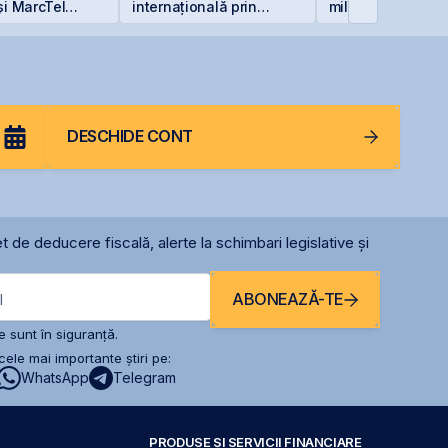
și MarcTel
internațională prin
milioane euro în
entenanța
deschiderea unei
terminalul Canop
r AN/TPQ-53 în
filiale în Italia
Constanța
DESCHIDE CONT
t de deducere fiscală, alerte la schimbari legislative și
ABONEAZĂ-TE
l
 sunt în siguranță.
ele mai importante știri pe:
WhatsApp
Telegram
PRODUSE ȘI SERVICII FINANCIARE