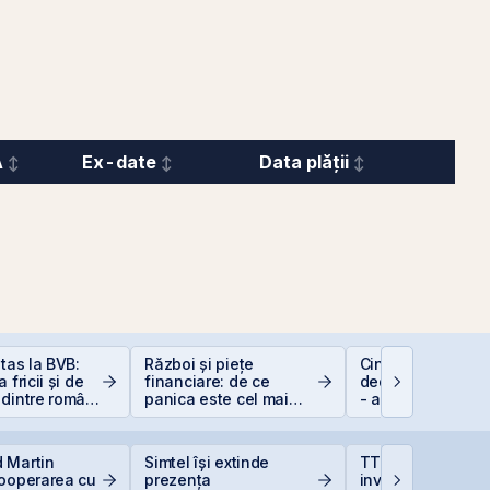
A
Ex-date
Data plății
itas la BVB:
Război și piețe
Cine e eligibil pe
 fricii și de
financiare: de ce
deducerea de 40
dintre români
panica este cel mai
- angajați vs. PFA
stițiile la
scump sfat
 Martin
Simtel își extinde
TTS finalizează
cooperarea cu
prezența
investiția de 23